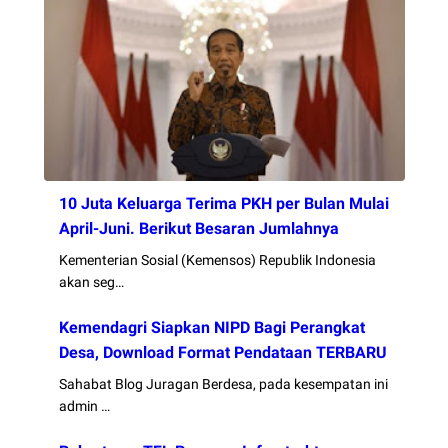
10 Juta Keluarga Terima PKH per Bulan Mulai
April-Juni. Berikut Besaran Jumlahnya
Kementerian Sosial (Kemensos) Republik Indonesia
akan seg…
Kemendagri Siapkan NIPD Bagi Perangkat
Desa, Download Format Pendataan TERBARU
Sahabat Blog Juragan Berdesa, pada kesempatan ini
admin …