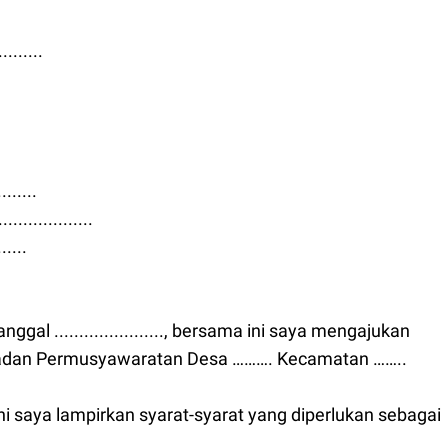
.......
.......
.................
.....
 ......................, bersama ini saya mengajukan
 Badan Permusyawaratan Desa ………. Kecamatan ……..
 saya lampirkan syarat-syarat yang diperlukan sebagai