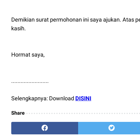
Demikian surat permohonan ini saya ajukan. Atas 
kasih.
Hormat saya,
........................
Selengkapnya: Download
D
I
SINI
Share