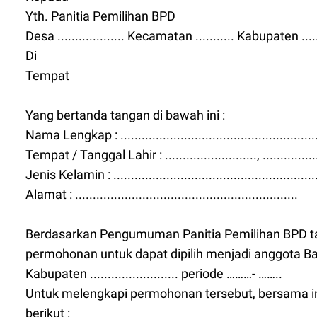
Yth. Panitia Pemilihan BPD
Desa ................... Kecamatan ........... Kabupaten ......
Di
Tempat
Yang bertanda tangan di bawah ini :
Nama Lengkap : ........................................................
Tempat / Tanggal Lahir : .........................., .................
Jenis Kelamin : ..........................................................
Alamat : ...............................................................
Berdasarkan Pengumuman Panitia Pemilihan BPD tanggal
permohonan untuk dapat dipilih menjadi anggota
Kabupaten ......................... periode ………- ……..
Untuk melengkapi permohonan tersebut, bersama ini
berikut :