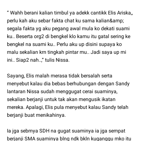
“ Wahh berani kalian timbul ya adekk cantikk Elis Ariska,,
perlu kah aku sebar fakta chat ku sama kalian&amp;
segala fakta yg aku pegang awal mula ko dekati suami
ku.. Beserta org2 di bengkel klo kamu itu gatal sering ke
bengkel na suami ku.. Perlu aku up disini supaya ko
malu sekalian krn tingkah pintar mu.. Jadi saya up mi
ini.. Siap2 nah..,” tulis Nissa.
Sayang, Elis malah merasa tidak bersalah serta
menyebut kalau dia bebas berhubungan dengan Sandy
lantaran Nissa sudah menggugat cerai suaminya,
sekalian berjanji untuk tak akan mengusik ikatan
mereka. Apalagi, Elis pula menyebut kalau Sandy telah
berjanji buat menikahinya.
Ia jga sebrnya SDH na gugat suaminya ia jga sempat
berjanji SMA suaminya blng ndk bkln kuganggu mko itu