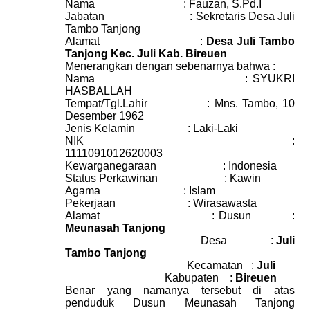
Nama
:
Fauzan, S.Pd.I
Jabatan
:
Sekretaris Desa Juli
Tambo Tanjong
Alamat
:
Desa Juli Tambo
Tanjong Kec. Juli Kab. Bireuen
Menerangkan dengan sebenarnya bahwa :
Nama
:
SYUKRI
HASBALLAH
Tempat/Tgl.Lahir
:
Mns. Tambo, 10
Desember 1962
Jenis Kelamin
:
Laki-Laki
NIK
:
1111091012620003
Kewarganegaraan
: Indonesia
Status Perkawinan
:
Kawin
Agama
:
Islam
Pekerjaan
:
Wirasawasta
Alamat
:
Dusun
:
Meunasah Tanjong
Desa
:
Juli
Tambo Tanjong
Kecamatan
:
Juli
Kabupaten
:
Bireuen
Benar
yang namanya tersebut di atas
penduduk Dusun Meunasah Tanjong