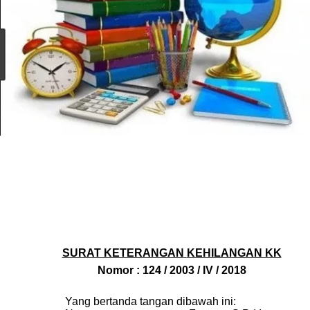
SURAT KETERANGAN
KEHILANGAN KK
Nomor :
124
/
2003
/
IV
/
201
8
Yang bertanda tangan dibawah ini
: