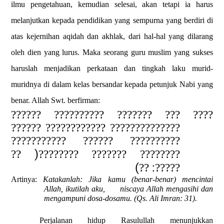
ilmu pengetahuan, kemudian selesai, akan tetapi ia harus
melanjutkan kepada pendidikan yang sempurna yang berdiri di
atas kejernihan aqidah dan akhlak, dari hal-hal yang dilarang
oleh dien yang lurus. Maka seorang guru
muslim yang sukses
haruslah menjadikan perkataan dan tingkah laku murid-
muridnya di dalam kelas bersandar kepada petunjuk Nabi yang
benar. Allah Swt. berfirman:
???? ??? ??????? ?????????? ??????
?????????????? ???????????? ??????
?????????? ?????? ???????????
)
??
???????? ??????? ????????
(
:
??
?????
Artinya:
Katakanlah:
Jika kamu (benar-benar) mencintai
Allah, ikutilah aku,
niscaya Allah mengasihi dan
mengampuni dosa-dosamu
. (Qs. Ali Imran: 31).
Perjalanan hidup Rasulullah menunjukkan