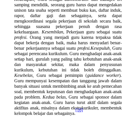
samping mendidik, seorang guru harus dapat mengedakan
unison tata usaha seperti membuat buku kas, daftar induk,
rapor, daftar gaji dan sebagainya, serta dapat
mengkoordinasi segala pekerjaan di sekolah secara baik,
sehingga suasana pekerjaan penuh dengan rasa
kekeluargaan.
Kesembilan
, Pekerjaan guru sebagai suatu
profesi
. Orang yang menjadi guru karena terpaksa tidak
dapat bekerja dengan baik, maka harus menyadari benar-
benar pekerjaannya sebagai suatu
profesi.
Kesepuluh,
Guru
sebagai perencana kurikulum. Guru menghadapi anak-anak
setiap hari, gurulah yang paling tahu kebutuhan anak-anak
dan masyarakat sekitar, maka dalam penyusunan
kurikulum, kebutuhan ini tidak boleh ditinggalkan.
Kesebelas,
Guru sebagai pemimpin (
guidance worker
).
Guru mempunyai kesempatan dan tanggung jawab dalam
banyak situasi untuk membimbing anak ke arah pemecahan
soal, membentuk keputusan dan menghadapkan anak-anak
pada problem.
Kedua belas
,
Guru sebagai sponsor dalam
kegiatan anak-anak. Guru harus turut aktif dalam segala
aktifitas anak, misalnya dalam ekstrakurikuler, membentuk
[16]
kelompok belajar dan sebagainya.