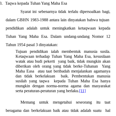
3.
Taqwa kepada Tuhan Yang Maha Esa
Syarat ini sebenarnya tidak terlalu dipersoalkan bagi,
dalam GBHN 1983-1988 antara lain dinyatakan bahwa tujuan
pendidikan adalah untuk meningkatkan ketaqwaan kepada
Tuhan Yang Maha Esa. Dalam undang-undang Nomor 12
Tahun 1954 pasal 3 dinyatakan:
Tujuan pendidikan ialah membentuk manusia susila.
Ketaqwaan terhadap Tuhan Yang Maha Esa, kesusilaan
watak atau budi pekerti
yang baik, tidak mungkin akan
diberikan oleh orang yang tidak berke-Tuhanan
Yang
Maha Easa
atau taat beribadah menjalankan agamanya
dan tidak berkelakuan
baik. Pembentukan manusia
susilah yang taqwa
kepada Tuhan Maha Esa hanya
mungkin dengan norma-norma agama dan masyarakat
serta peraturan-peraturan yang berlaku.
[11]
Memang untuk mengetahui seseorang itu taat
beragama dan berkelakuan baik atau tidak adalah suatu
hal