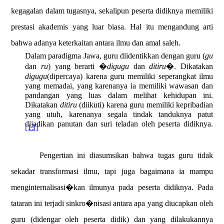
kegagalan dalam tugasnya, sekalipun peserta didiknya memiliki
prestasi akademis yang luar biasa. Hal itu mengandung arti
bahwa adanya keterkaitan antara ilmu dan amal saleh
.
Dalam paradigma Jawa, guru
diidentikkan dengan guru (
gu
dan
ru
) yang berarti �
digugu
dan
ditiru
�. Dikatakan
digugu
(dipercaya) karena guru memiliki seperangkat ilmu
yang memadai, yang karenanya ia memiliki wawasan dan
pandangan yang luas dalam melihat kehidupan ini.
Dikatakan
ditiru
(diikuti) karena guru memiliki kepribadian
yang utuh, karenanya segala tindak tanduknya patut
dijadikan panutan dan suri teladan oleh peserta didiknya.
[13]
Pengertian ini diasumsikan bahwa tugas guru tidak
sekadar transformasi ilmu, tapi juga bagaimana ia mampu
menginternalisasi�kan ilmunya pada peserta didiknya. Pada
tataran ini terjadi sinkro�nisasi antara apa yang diucapkan oleh
guru (didengar oleh peserta didik) dan yang dilakukannya