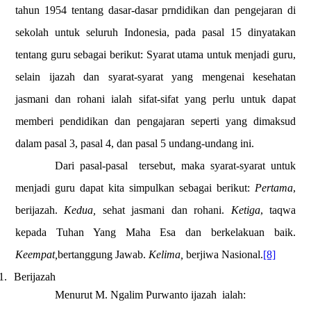
tahun 1954 tentang dasar-dasar prndidikan dan pengejaran di
sekolah untuk seluruh Indonesia, pada pasal 15 dinyatakan
tentang guru sebagai berikut: Syarat utama untuk menjadi guru,
selain ijazah dan syarat-syarat yang mengenai kesehatan
jasmani dan rohani ialah sifat-sifat yang perlu untuk dapat
memberi pendidikan dan pengajaran seperti yang dimaksud
dalam pasal 3, pasal 4, dan pasal 5 undang-undang ini.
Dari pasal-pasal
tersebut, maka syarat-syarat untuk
menjadi guru dapat kita simpulkan sebagai berikut:
Pertama
,
berijazah.
Kedua,
sehat jasmani dan rohani.
Ketiga
, taqwa
kepada Tuhan Yang Maha Esa dan berkelakuan baik.
Keempat,
bertanggung Jawab.
Kelima,
berjiwa Nasional.
[8]
1.
Berijazah
Menurut M. Ngalim Purwanto
ijazah
ialah: