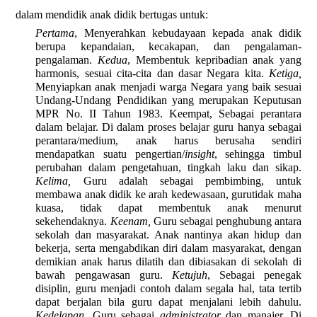
dalam mendidik anak didik bertugas untuk:
Pertama
,
Menyerahkan kebudayaan kepada anak didik
berupa kepandaian, kecakapan, dan pengalaman-
pengalaman
.
Kedua
,
Membentuk kepribadian anak yang
harmonis, sesuai cita-cita dan dasar Negara kita
.
Ketiga,
Menyiapkan anak menjadi warga Negara yang baik sesuai
Undang-Undang Pendidikan yang merupakan Keputusan
MPR No. II Tahun 1983
. Keempat,
Sebagai perantara
dalam belajar. Di dalam proses belajar guru hanya sebagai
perantara/medium, anak harus berusaha sendiri
mendapatkan suatu pengertian/
insight
, sehingga timbul
perubahan dalam pengetahuan, tingkah laku dan sikap.
Kelima,
Guru adalah sebagai pembimbing, untuk
membawa anak didik ke arah kedewasaan, gurutidak maha
kuasa, tidak dapat membentuk anak menurut
sekehendaknya.
Keenam,
Guru sebagai penghubung antara
sekolah dan masyarakat. Anak nantinya akan hidup dan
bekerja, serta mengabdikan diri dalam masyarakat, dengan
demikian anak harus dilatih dan dibiasakan di sekolah di
bawah pengawasan guru.
Ketujuh
, Sebagai penegak
disiplin, guru menjadi contoh dalam segala hal, tata tertib
dapat berjalan bila guru dapat menjalani lebih dahulu.
Kedelapan,
Guru sebagai
administrator
dan manajer. Di