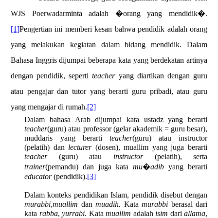
WJS Poerwadarminta adalah �orang yang mendidik�.
[1]
Pengertian ini memberi kesan bahwa pendidik adalah orang
yang melakukan kegiatan dalam bidang mendidik. Dalam
Bahasa Inggris dijumpai beberapa kata yang berdekatan artinya
dengan pendidik, seperti
teacher
yang diartikan dengan guru
atau pengajar dan tutor yang berarti guru pribadi, atau guru
yang mengajar di rumah.
[2]
Dalam bahasa Arab dijumpai kata ustadz yang berarti
teacher
(guru) atau professor (gelar akademik = guru besar),
muddaris yang berarti
teacher
(guru) atau instructor
(pelatih) dan
lecturer
(dosen), muallim yang juga berarti
teacher
(guru) atau
instructor
(pelatih), serta
trainer
(pemandu) dan juga kata
mu�adib
yang berarti
educator
(pendidik).
[3]
Dalam konteks pendidikan Islam, pendidik disebut dengan
murabbi,
muallim
dan
muadih.
Kata
murabbi
berasal dari
kata
rabba
,
yurrabi.
Kata
muallim
adalah
isim
dari
allama
,