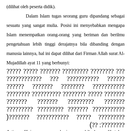
(dilihat oleh peserta didik).
Dalam Islam tugas seorang guru dipandang sebagai
sesuatu yang sangat mulia. Posisi ini menyebabkan mengapa
Islam menempatkan orang-orang yang beriman dan berilmu
pengetahuan lebih tinggi derajatnya bila dibanding dengan
manusia lainnya, hal ini dapat dilihat dari Firman Allah surat Al-
Mujadillah ayat 11 yang berbunyi:
??? ???????? ????????? ??????? ????? ?????
?????? ??????????? ??? ????????????
??????????? ???????? ??????? ??????
??????? ????? ???????? ?????????? ????????
??????? ????????? ??????? ???????
??????????? ??????? ????????? ?????????
)
????????? ????? ??????????? ???????
(
:
??
????????