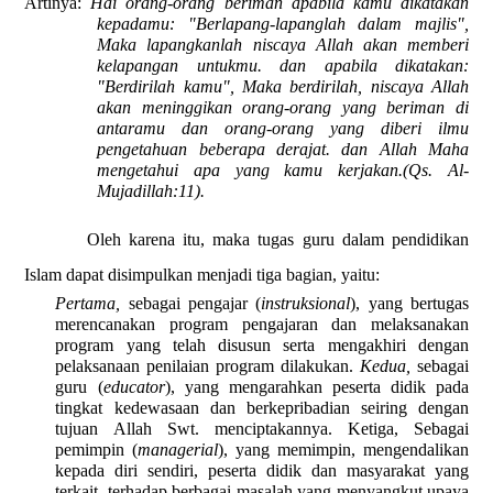
Artinya:
Hai orang-orang beriman apabila kamu dikatakan
kepadamu: "Berlapang-lapanglah dalam majlis",
Maka lapangkanlah niscaya Allah akan memberi
kelapangan untukmu. dan apabila dikatakan:
"Berdirilah kamu", Maka berdirilah, niscaya Allah
akan meninggikan orang-orang yang beriman di
antaramu dan orang-orang yang diberi ilmu
pengetahuan beberapa derajat. dan Allah Maha
mengetahui apa yang kamu kerjakan.(Qs. Al-
Mujadillah:11).
Oleh karena itu, maka tugas guru
dalam pendidikan
Islam dapat disimpulkan menjadi tiga bagian, yaitu:
Pertama,
sebagai pengajar (
instruksional
), yang bertugas
merencanakan
program pengajaran dan melaksanakan
program yang telah disusun serta mengakhiri dengan
pelaksanaan penilaian program dilakukan
.
Kedua,
sebagai
guru
(
educator
), yang mengarahkan peserta didik pada
tingkat kedewasaan dan berkepribadian seiring dengan
tujuan Allah Swt. menciptakannya.
Ketiga,
Sebagai
pemimpin (
managerial
), yang memimpin, mengendalikan
kepada diri sendiri, peserta didik dan masyarakat yang
terkait, terhadap berbagai masalah yang menyangkut upaya