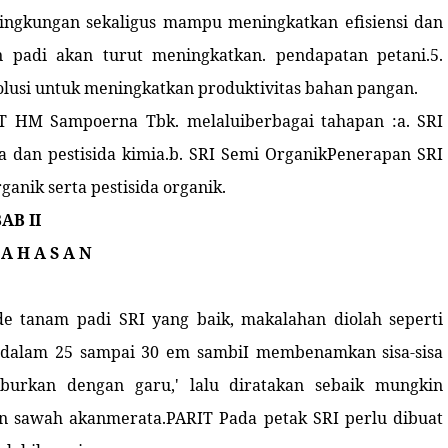
lingkungan sekaligus mampu meningkatkan efisiensi dan
an padi akan turut meningkatkan. pendapatan petani.5.
lusi untuk meningkatkan produktivitas bahan pangan.
PT HM Sampoerna Tbk. melaluiberbagai tahapan :a. SRI
dan pestisida kimia.b. SRI Semi OrganikPenerapan SRI
ik serta pestisida organik.
AB II
 A H A S A N
 tanam padi SRI yang baik, makalahan diolah seperti
edalam 25 sampai 30 em sambiI membenamkan sisa-sisa
urkan dengan garu,' lalu diratakan sebaik mungkin
kan sawah akanmerata.PARIT Pada petak SRI perlu dibuat