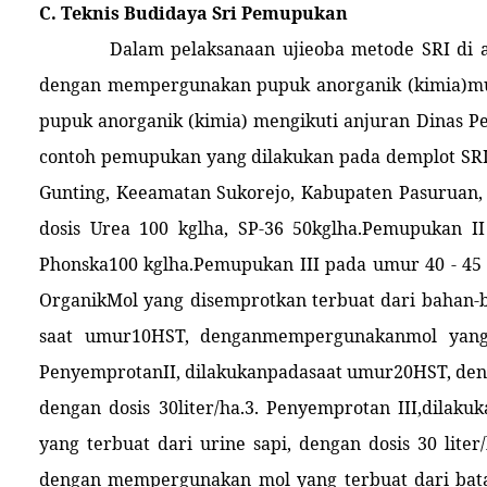
C. Teknis Budidaya Sri Pemupukan
Dalam pelaksanaan ujieoba metode SRI di
dengan mempergunakan pupuk anorganik (kimia)mu
pupuk anorganik (kimia) mengikuti anjuran Dinas Pe
contoh pemupukan yang dilakukan pada demplot SRI
Gunting, Keeamatan Sukorejo, Kabupaten Pasuruan
dosis Urea 100 kglha, SP-36 50kglha.Pemupukan I
Phonska100 kglha.Pemupukan III pada umur 40 - 45
OrganikMol yang disemprotkan terbuat dari bahan-b
saat umur10HST, denganmempergunakanmol yang t
PenyemprotanII, dilakukanpadasaat umur20HST, den
dengan dosis 30liter/ha.3. Penyemprotan III,dil
yang terbuat dari urine sapi, dengan dosis 30 lite
dengan mempergunakan mol yang terbuat dari batan