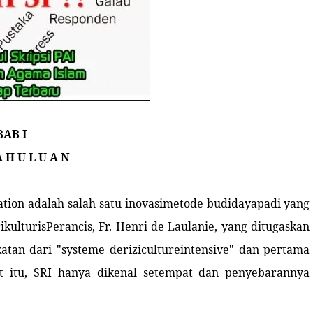
BAB I
A H U L U A N
cation adalah salah satu inovasimetode budidayapadi yang
kulturisPerancis, Fr. Henri de Laulanie, yang ditugaskan
atan dari "systeme derizicultureintensive" dan pertama
at itu, SRI hanya dikenal setempat dan penyebarannya