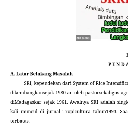
P E N D 
A. Latar Belakang Masalah
SRI, kependekan dari System of Rice Intensifi
dikembangkansejak 1980-an oleh pastorsekaligus agri
diMadagaskar sejak 1961. Awalnya SRI adalah singk
kali muncul di jurnal Tropicultura tahun1993. Sa
terbatas.