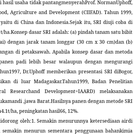
ai hasil usaha tidak pantangmenyerahProf. NormanUphoff,
Food, Agriculture and Development (CIIFAD). Tahun 1999,
aitu di China dan Indonesia.Sejak itu, SRI diuji coba di
 t/ha.Konsep dasar SRI adalah: (a) pindah tanam satu bibit
mai) dengan jarak tanam longgar (30 cm x 30 cm)dan (b)
nangan di petaksawah. Apabila konsep dasar dan metoda
 panen padi lebih besar walaupun dengan mengurangi
ahun1997, Dr.Uphoff memberikan presentasi SRI diBogor,
sikan di luar Madagaskar.Tahun1999, Badan Penelitian
ural Researchand Development=IAARD) melaksanakan
iSukamandi ,jawa Barat.Hasilnya panen dengan metode SRI
a4.1t/ha, peningkatan hasil66, 12%.
idorong oleh:1.
Semakin menurunnya ketersediaan airdi
nian semakin menurun sementara penggunaan bahankimia