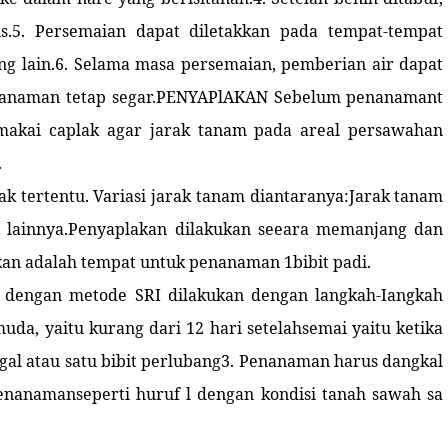
s.5. Persemaian dapat diletakkan pada tempat-tempat
g lain.6. Selama masa persemaian, pemberian air dapat
n tanaman tetap segar.PENYAPlAKAN Sebelum penanamant
makai caplak agar jarak tanam pada areal persawahan
.
ak tertentu. Variasi jarak tanam diantaranya:Jarak tanam
u lainnya.Penyaplakan dilakukan seeara memanjang dan
kan adalah tempat untuk penanaman 1bibit padi.
engan metode SRI dilakukan dengan langkah-Iangkah
uda, yaitu kurang dari 12 hari setelahsemai yaitu ketika
ggal atau satu bibit perlubang3. Penanaman harus dangkal
enanamanseperti huruf l dengan kondisi tanah sawah sa