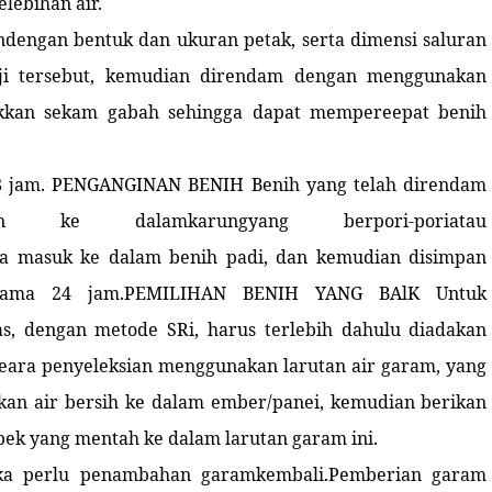
lebihan air.
ndengan bentuk dan ukuran petak, serta dimensi saluran
ji tersebut, kemudian direndam dengan menggunakan
akkan sekam gabah sehingga dapat mempereepat benih
8 jam. PENGANGINAN BENIH Benih yang telah direndam
 ke dalamkarungyang berpori-poriatau
a masuk ke dalam benih padi, dan kemudian disimpan
 selama 24 jam.PEMILIHAN BENIH YANG BAlK Untuk
, dengan metode SRi, harus terlebih dahulu diadakan
 eara penyeleksian menggunakan larutan air garam, yang
kan air bersih ke dalam ember/panei, kemudian berikan
bek yang mentah ke dalam larutan garam ini.
aka perlu penambahan garamkembali.Pemberian garam