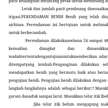
parit kelilingdan melintang petak untuk membuang ke
Letak dan jumlah parit pembuang disesuaika
irigasi.PERENDAMAN BENIH Benih yang telah diu
airbiasa. Perendaman ini bertujuan untuk melun
untuk berkecambah.
Perendaman dilakukanselama 24 sampai 4
kemudian diangkat dan dimasukkan
wadahtertentudengantujuanuntukmemberikan udar
ditempatyang lembab.Penganginan dilakukan
mendapatkan benih yang bermutu baik atau bernas
pengujian benih. Pengujian benih dilakukan dengan
langkah-Iangkahnya adalah sebagai berikut:? Masuk
garam danaduk sampai larut. Masukkan telur itik lbe
Jika telur itik belum mengapung m