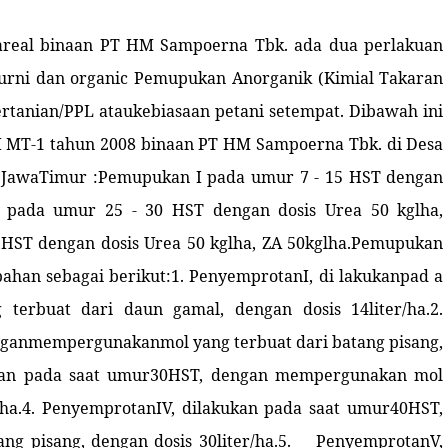
 areal binaan PT HM Sampoerna Tbk. ada dua perlakuan
rni dan organic Pemupukan Anorganik (Kimial Takaran
rtanian/PPL ataukebiasaan petani setempat. Dibawah ini
 MT-1 tahun 2008 binaan PT HM Sampoerna Tbk. di Desa
, JawaTimur :Pemupukan I pada umur 7 - 15 HST dengan
I pada umur 25 - 30 HST dengan dosis Urea 50 kglha,
 HST dengan dosis Urea 50 kglha, ZA 50kglha.Pemupukan
ahan sebagai berikut:1. PenyemprotanI, di lakukanpad a
erbuat dari daun gamal, dengan dosis 14liter/ha.2.
ganmempergunakanmol yang terbuat dari batang pisang,
akukan pada saat umur30HST, dengan mempergunakan mol
r/ha.4. PenyemprotanIV, dilakukan pada saat umur40HST,
g pisang, dengan dosis 30liter/ha.5.
PenyemprotanV,