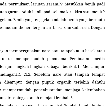
 pada permukaan larutan garam.?? Masukkan benih padi
tan garam. Aduk benih padi selama kira-kira satu menit.?
gelam. Benih yangtenggelam adalah benih yang bermutu
, kemudian dieuei dengan air biasa samRaibersih. Dengan
engan mempergunakan nare atau tampah atau besek atau
an untuk mempermudah penanaman.Pembuatan media
engan langkah-Iangkah sebagai berikut:1. Mencampur
andingan1:1 :1.2. Sebelum nare atau tampah tempat
ah dieampur dengan pupuk organik terlebih dahulu
tuk mempermudah peneabutandan menjaga kelembaban
n air sehingga tanah menjadi lembab.3.
ke dalam nare yang berisitanah.4. Setelah benih ditabur,