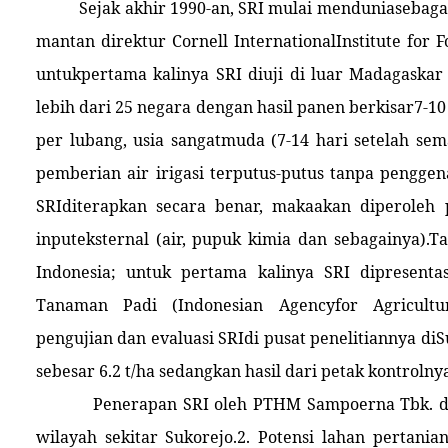
Sejak akhir 1990-an, SRI mulai menduniasebag
mantan direktur Cornell InternationalInstitute for 
untukpertama kalinya SRI diuji di luar Madagaskar y
lebih dari 25 negara dengan hasil panen berkisar7-10
per lubang, usia sangatmuda (7-14 hari setelah se
pemberian air irigasi terputus-putus tanpa pengge
SRIditerapkan secara benar, makaakan diperoleh
inputeksternal (air, pupuk kimia dan sebagainya).T
Indonesia; untuk pertama kalinya SRI dipresenta
Tanaman Padi (Indonesian Agencyfor Agricult
pengujian dan evaluasi SRIdi pusat penelitiannya d
sebesar 6.2 t/ha sedangkan hasil dari petak kontrolny
Penerapan SRI oleh PTHM Sampoerna Tbk. d
wilayah sekitar Sukorejo.2. Potensi lahan perta