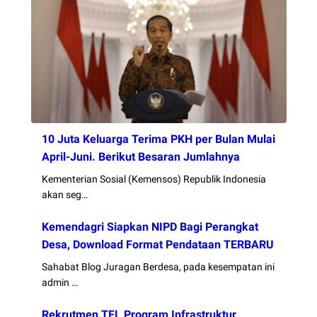
10 Juta Keluarga Terima PKH per Bulan Mulai
April-Juni. Berikut Besaran Jumlahnya
Kementerian Sosial (Kemensos) Republik Indonesia
akan seg…
Kemendagri Siapkan NIPD Bagi Perangkat
Desa, Download Format Pendataan TERBARU
Sahabat Blog Juragan Berdesa, pada kesempatan ini
admin …
Rekrutmen TFL Program Infrastruktur