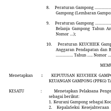
8.
Peraturan Gampong …………
Gampong
(Lembaran Gampo
9.
Peraturan Gampong …………
Belanja Gampong Tahun An
Nomor
…
);
10.
Peraturan KEUCHIEK G
Anggaran Pendapatan dan 
…………… Tahun ….. Nomor
MEMU
Menetapkan
:
KEPUTUSAN KEUCHIEK GAMP
KEUANGAN GAMPONG
(PPKG)
T
KESATU
:
Menetapkan Pelaksana Peng
sebagai berikut:
1.
Keurani Gampong
sebagai Koo
2.
Kepala
Seksi Kesejahteraan