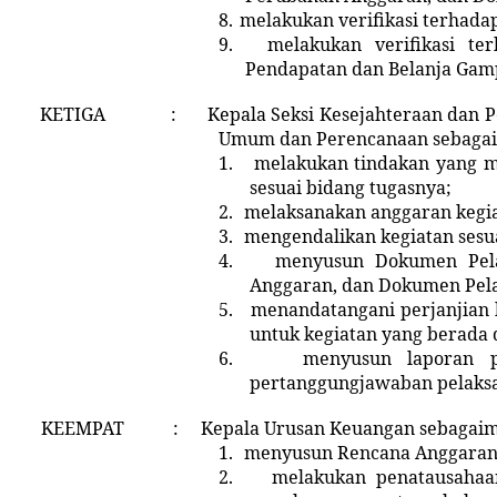
8.
melakukan verifikasi terhad
9.
melakukan verifikasi t
Pendapatan dan Belanja Gam
KETIGA
:
K
epala
Seksi Kesejahteraan dan 
Umum dan Perencanaan sebagai
1.
melakukan tindakan yang m
sesuai bidang tugasnya;
2.
melaksanakan anggaran kegia
3.
mengendalikan kegiatan sesua
4.
menyusun Dokumen Pela
Anggaran, dan Dokumen Pela
5.
menandatangani perjanjian 
untuk kegiatan yang berada 
6.
menyusun laporan p
pertanggungjawaban pelaks
KEEMPAT
:
Kepala
Urusan Keuangan sebagaim
1.
menyusun
Rencana Anggaran
2.
melakukan penatausahaa