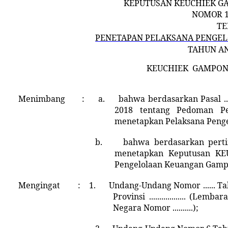
KEPUTUSAN
KEUCHIEK G
NOMOR
TE
PENETAPAN PELAKSANA PENGE
TAHUN A
KEUCHIEK
GAMPONG
Menimbang
:
a.
bahwa berdasarkan Pasal .
2018 tentang Pedoman P
menetapkan Pelaksana Peng
b.
bahwa
berdasarkan per
men
etapkan Keputusan KEUC
Pengelolaan Keuangan Gam
Mengingat
:
1.
Undang-Undang Nomor ...... Tahun 
Provinsi .................. (L
Negara Nomor ..........);