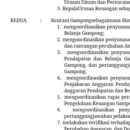
Urusan Umum dan Perencanaa
3.
Kepala
Urusan Keuangan sebag
KEDUA
:
Keurani Gampongsebagaimana dim
1.
mengoordinasikan penyusuna
Belanja Gampong;
2.
mengoordinasikan penyusuna
dan rancangan perubahan An
3.
mengoordinasikan penyus
Pendapatan dan Belanja G
Gampong, dan pertanggungj
Gampong;
4.
mengoordinasikan penyus
Penjabaran Anggaran Penda
Anggaran Pendapatan dan Be
5.
mengoordinasikan tugas per
Pengelolaan Keuangan Gamp
6.
mengoordinasikan pen
pertanggungjawaban pelaksa
7.
melakukan verifikasi terhad
Perubahan Anggaran, dan Do