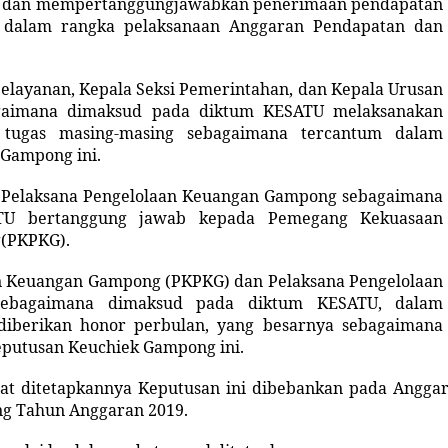
 dan mempertanggungjawabkan penerimaan pendapatan
dalam rangka pelaksanaan Anggaran Pendapatan dan
Pelayanan,
Kepala
Seksi Pemerintahan, dan
Kepala
Urusan
aimana dimaksud pada diktum KESATU melaksanakan
 tugas masing-masing sebagaimana tercantum dalam
 Gampong ini.
 Pelaksana Pengelolaan Keuangan Gampong sebagaimana
TU bertanggung jawab kepada Pemegang Kekuasaan
g
(PKPKG)
.
n Keuangan Gampong
(PKPKG) dan
Pelaksana Pengelolaan
bagaimana dimaksud pada diktum KESATU, dalam
diberikan honor perbulan, yang besarnya sebagaimana
eputusan Keuchiek Gampong ini.
bat ditetapkannya Keputusan ini dibebankan pada Angga
g Tahun Anggaran 2019.