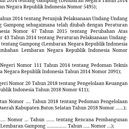
un 2014 tentang Gampong
(Lembaran Negara Tahun 2014
n Negara Republik Indonesia Nomor 5495)
;
ahun 2014 tentang Petunjuk Pelaksanaan Undang-Undang
ng Gampong
sebagaimana telah diubah dengan
Peraturan
nesia Nomor 47 Tahun 2015 tentang Perubahan Atas
 43 Tahun 2014 tentang Peraturan Pelaksanaan Undang-
 tentang Gampong (
Lembaran Negara Republik Indonesia
ambahan Lembaran Negara Republik Indonesia Nomor
Negeri Nomor 111 Tahun 2014 tentang Pedoman Teknis
ta Negara Republik Indonesia Tahun 2014 Nomor 2091);
eri Nomor 20 Tahun 2018 tentang Pengelolaan Keuangan
ublik Indonesia Tahun 2018 Nomor 611);
latan Nomor
….
Tahun 201
8
tentang Pedoman Pengelolaan
aerah Kabupaten Buton Selatan Tahun 201
8
Nomor
……
);
……… Nomor
…
Tahun …… tentang
Rencana Pembangunan
(Lembaran Gampong …………… Tahun ….. Nomor
…
);