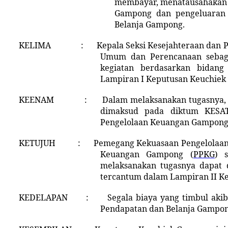
membayar,
menatausahakan
Gampong dan pengeluaran 
Belanja Gampong.
KELIMA
:
Kepala
Seksi Kesejahteraan dan 
Umum dan Perencanaan sebag
kegiatan berdasarkan bidang
Lampiran I Keputusan Keuchiek
KEENAM
:
Dalam melaksanakan tugasnya,
dimaksud pada diktum KESA
Pengelolaan Keuangan Gampon
KETUJUH
:
Pemegang Kekuasaan Pengelolaa
Keuangan Gampong
(
PPKG
)
se
melaksanakan tugasnya
dapat
tercantum dalam Lampiran II K
KEDELAPAN
:
Segala biaya yang timbul aki
Pendapatan dan Belanja Gampon