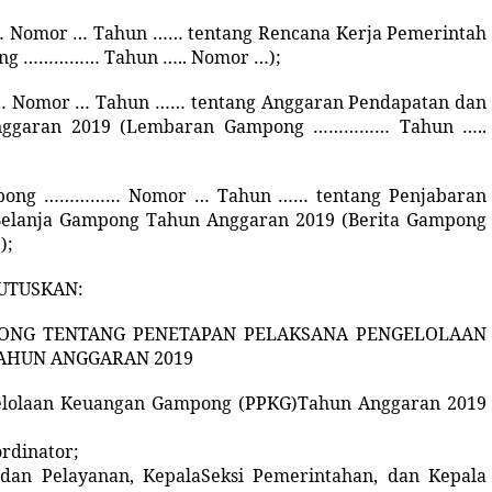
… Nomor
…
Tahun …… tentang
Rencana Kerja Pemerintah
ng …………… Tahun ….. Nomor
…
);
… Nomor
…
Tahun …… tentang
Anggaran Pendapatan dan
ggaran 2019
(Lembaran Gampong …………… Tahun …..
ampong …………… Nomor
…
Tahun …… tentang Penjabaran
Belanja Gampong Tahun Anggaran 2019
(Berita Gampong
…
);
TUSKAN:
ONG TENTANG
PENETAPAN
PELAKSANA PENGELOLAAN
AHUN ANGGARAN 2019
elolaan Keuangan Gampong
(PPKG)
Tahun Anggaran 2019
rdinator;
 dan Pelayanan,
Kepala
Seksi Pemerintahan, dan
Kepala