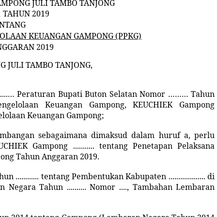
AMPONG JULI TAMBO TANJONG
1 TAHUN
2019
NTANG
LOLAAN KEUANGAN GAMPONG
(PPKG)
NGGARAN 2019
 JULI TAMBO TANJONG,
.....… Peraturan Bupati Buton Selatan Nomor ……… Tahun
engelolaan Keuangan Gampong, KEUCHIEK Gampong
elolaan Keuangan Gampong;
timbangan sebagaimana dimaksud dalam
huruf a, perlu
HIEK Gampong ........... tentang Penetapan Pelaksana
pong
Tahun Anggaran 2019.
............ tentang Pembentukan Kabupaten ................... di
embaran Negara Tahun .......... Nomor ...., Tambahan Lembaran