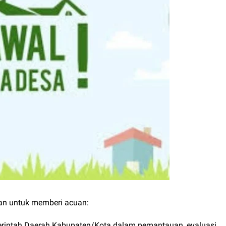
an untuk memberi acuan:
erintah Daerah Kabupaten/Kota dalam pemantauan, evaluasi,