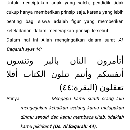
Untuk menciptakan anak yang saleh, pendidik tidak
cukup hanya memberikan prinsip saja, karena yang lebih
penting bagi siswa adalah figur yang memberikan
keteladanan dalam menerapkan prinsip tersebut.
Dalam hal ini Allah mengingatkan dalam
surat
Al-
Baqarah ayat 44:
أتأمرون النان بالبر وتنسون
أنفسكم وأنتم تتلون الكتاب أفلا
(
:
)
٤٤
البقرة
تعقلون
Atinya:
Mengapa kamu suruh orang lain
mengerjakan kebaikan sedang kamu melupakan
dirimu sendiri, dan kamu membaca kitab, tidaklah
kamu pikirkan
? (Qs. Al Baqarah: 44).