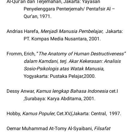
Al-Qur’an dan Terjemahan, Jakarta: Yayasan
Penyelenggara Penterjemah/ Pentafsir Al –
Qur’an, 1971.
Andrias Harefa,
Menjadi Manusia Pembelajar
,
Jakarta:
PT. Kompas Media Nusantara, 2001.
Fromm, Erich, “
The Anatomy of Human Destructiveness”
dalam Kamdani, terj. Akar Kekerasan: Analisis
Sosio-Psikologis atas Watak Manusia
,
Yogyakarta: Pustaka Pelajar,2000.
Dessy Anwar,
Kamus lengkap Bahasa Indonesia
cet.I
,Surabaya: Karya Abditama, 2001.
Hobby,
Kamus Populer
, Cet.XV,(Jakarta: Central,
1997.
Oemar Muhammad At-Tomy Al-Syaibani,
Filsafat