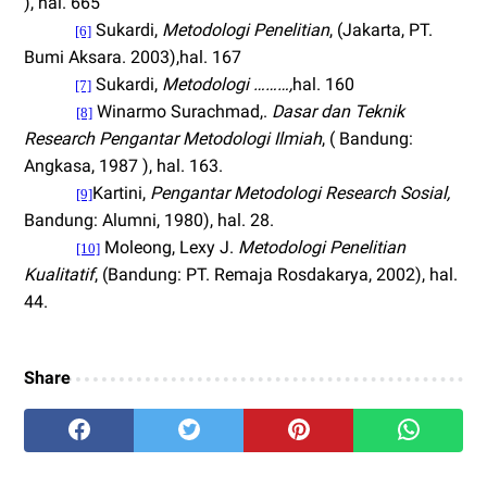
), hal. 665
Sukardi,
Metodologi Penelitian
, (Jakarta, PT.
[6]
Bumi Aksara. 2003),hal. 167
Sukardi,
Metodologi ………,
hal. 160
[7]
Winarmo Surachmad,.
Dasar dan Teknik
[8]
Research Pengantar Metodologi Ilmiah
, ( Bandung:
Angkasa, 1987 ), hal. 163.
Kartini,
Pengantar Metodologi Research Sosial,
[9]
Bandung: Alumni, 1980), hal. 28.
Moleong, Lexy J.
Metodologi Penelitian
[10]
Kualitatif
, (Bandung: PT. Remaja Rosdakarya, 2002), hal.
44.
Share