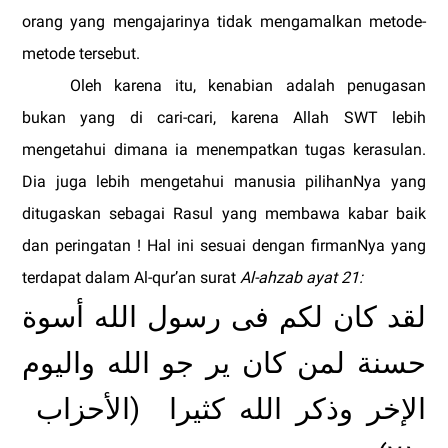
orang yang mengajarinya tidak mengamalkan metode-
metode tersebut.
Oleh karena itu, kenabian adalah penugasan
bukan yang di cari-cari, karena Allah SWT lebih
mengetahui dimana ia menempatkan tugas kerasulan.
Dia juga lebih mengetahui manusia pilihanNya yang
ditugaskan sebagai Rasul yang membawa kabar baik
dan peringatan ! Hal ini sesuai dengan firmanNya yang
terdapat dalam Al-qur’an
surat
Al-ahzab ayat 21:
لقد كان لكم فى رسول الله أسوة
حسنة لمن كان ير جو الله واليوم
)
الإخر وذكر الله كثيرا
الأحزاب