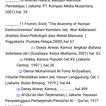
10
Andrias Harefa,
Menjadi Manusia
Pembelajar
, ( Jakarta: PT. Kompas Media Nusantara,
2001).hal. 29
11
Fromm, Erich, “The Anatomy of Human
Destructiveness” dalam Kamdani, terj.
Akar Kekerasan:
Analisis Sosio-Psikologis atas Watak Manusia
,
(
Yogyakarta: Pustaka Pelajar,2000).hal 67.
Dessy Anwar,
Kamus lengkap Bahasa
[1]
Indonesia
cet.I (Surabaya: Karya Abditama, 2001) hal. 63
Hobby,
Kamus Populer
,
Cet.XV, (Jakarta:
[2]
Central,
1997 ), hal 28.
Oemar Muhammad At-Tomy Al-Syaibani,
[3]
Filsafat Pendidikan Islam
,terj. Hasan Langgulung, Cet. I,
(Jakarta: Bulan Bintang,
1979 ), hal.44.
Dessy Anwar,
Kamus,
………………., hal 499
[4]
Al-Qur’an dan Terjemahan
, ( Jakarta: Yayasan
[5]
Penyelenggara Penterjemah/Pentafsir Al – Qur’an, 1971