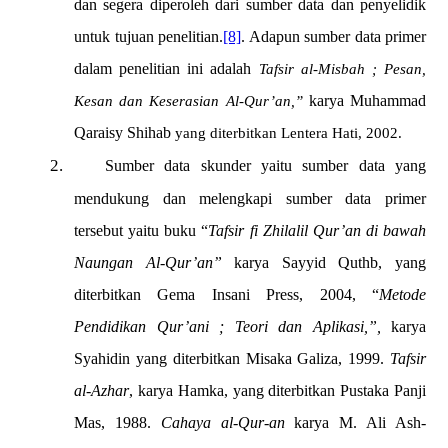
dan segera diperoleh dari sumber data dan penyelidik
untuk tujuan penelitian.
[8]
. Adapun sumber data primer
dalam penelitian ini adalah
Tafsir al-Misbah ; Pesan,
Kesan dan Keserasian Al-Qur’an,”
karya Muhammad
Qaraisy Shihab
yang diterbitkan Lentera Hati, 2002.
2.
Sumber data skunder yaitu sumber data yang
mendukung dan melengkapi sumber data primer
tersebut yaitu buku “
Tafsir fi Zhilalil Qur’an di bawah
Naungan Al-Qur’an”
karya
Sayyid Quthb,
yang
diterbitkan Gema Insani Press, 2004, “
Metode
Pendidikan Qur’ani ; Teori dan Aplikasi,”,
karya
Syahidin
yang diterbitkan
Misaka Galiza, 1999
.
Tafsir
al-Azhar
, karya Hamka, yang diterbitkan Pustaka Panji
Mas, 1988.
Cahaya al-Qur-an
karya M. Ali Ash-