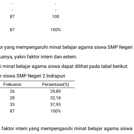
-
-
-
-
87
100
87
100%
ktor yang mempengaruhi minat belajar agama siswa SMP Negeri
nya, yakni faktor intern dan estern.
minat belajar agama siswa dapat dilihat pada tabel berikut:
r siswa SMP Negeri 2 Indrapuri
Frekuensi
Persentase(%)
26
29,89
28
32,18
33
37,93
87
100%
a faktor intern yang mempengaruhi minat belajar agama siswa