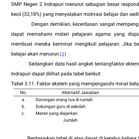
SMP Negeri 2 Indrapuri menurut sebagian besar respond
kecil (32,18%) yang menyatakan motivasi belajar dan sedik
Dengan demikian, kecerdasan sangat mempengar
dapat memahami materi pelajaran agama yang diaja
membuat mereka berminat mengikuti pelajaran. Jika be
belajar akan menurun.
[1]
Sedangkan data hasil angket tentangfaktor ekte
Indrapuri dapat dilihat pada tabel berikut:
Tabel 3.11. Faktor ekstern yang mempengaruhi minat bela
No.
Alternatif Jawaban
a.
Dorongan orang tua di rumah
b.
Dukungan guru di sekolah
c.
Materi yang diajarkan
Jumlah
Berdasarkan tabel di atas dapat di ketahui bahwa