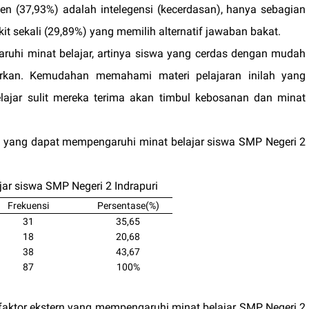
en (37,93%) adalah intelegensi (kecerdasan), hanya sebagian
it sekali (29,89%) yang memilih alternatif jawaban bakat.
uhi minat belajar, artinya siswa yang cerdas dengan mudah
rkan. Kemudahan memahami materi pelajaran inilah yang
lajar sulit mereka terima akan timbul kebosanan dan minat
rn yang dapat mempengaruhi minat belajar siswa SMP Negeri 2
jar siswa SMP Negeri 2 Indrapuri
Frekuensi
Persentase(%)
31
35,65
18
20,68
38
43,67
87
100%
 faktor ekstern yang mempengaruhi minat belajar SMP Negeri 2