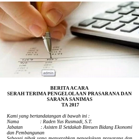
BERITA ACARA
SERAH TERIMA PENGELOLAAN PRASARANA DAN
SARANA SANIMAS
TA 2017
Kami yang bertandatangan di bawah ini :
Nama
:
Raden Yus Rusmadi, S.T.
Jabatan
: Asisten II Setdakab Bireuen Bidang Ekonomi
dan Pembangunan
Sebagai pihak yang
menyerahkan pengelolaan prasarana dan