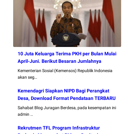
10 Juta Keluarga Terima PKH per Bulan Mulai
April-Juni. Berikut Besaran Jumlahnya
Kementerian Sosial (Kemensos) Republik Indonesia
akan seg…
Kemendagri Siapkan NIPD Bagi Perangkat
Desa, Download Format Pendataan TERBARU
Sahabat Blog Juragan Berdesa, pada kesempatan ini
admin …
Rekrutmen TFL Program Infrastruktur