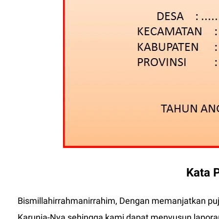
Kata 
Bismillahirrahmanirrahim, Dengan memanjatkan puji
Karunia-Nya sehingga kami dapat menyusun lapora