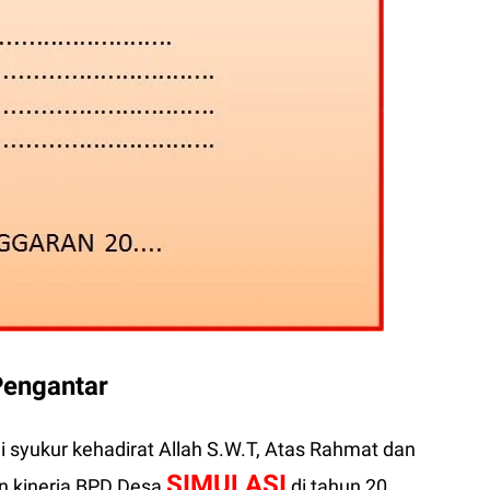
Pengantar
 syukur kehadirat Allah S.W.T, Atas Rahmat dan
SIMULASI
n kinerja BPD Desa
di tahun 20....