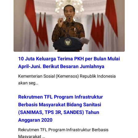
10 Juta Keluarga Terima PKH per Bulan Mulai
April-Juni. Berikut Besaran Jumlahnya
Kementerian Sosial (Kemensos) Republik Indonesia
akan seg…
Rekrutmen TFL Program Infrastruktur
Berbasis Masyarakat Bidang Sanitasi
(SANIMAS, TPS 3R, SANDES) Tahun
Anggaran 2020
Rekrutmen TFL Program Infrastruktur Berbasis
Masyarakat …