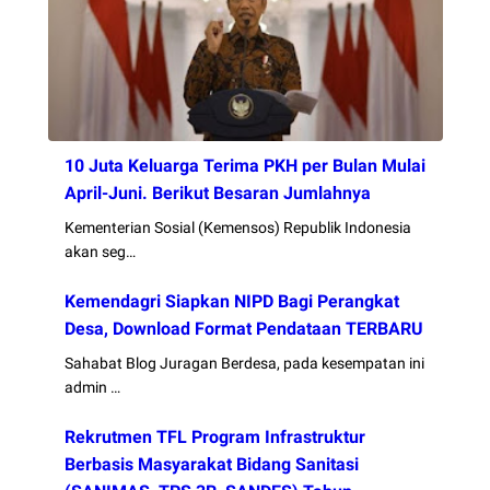
10 Juta Keluarga Terima PKH per Bulan Mulai
April-Juni. Berikut Besaran Jumlahnya
Kementerian Sosial (Kemensos) Republik Indonesia
akan seg…
Kemendagri Siapkan NIPD Bagi Perangkat
Desa, Download Format Pendataan TERBARU
Sahabat Blog Juragan Berdesa, pada kesempatan ini
admin …
Rekrutmen TFL Program Infrastruktur
Berbasis Masyarakat Bidang Sanitasi