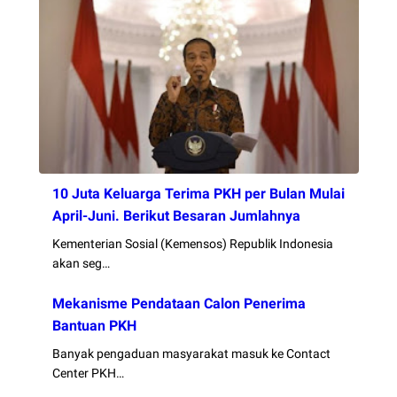
10 Juta Keluarga Terima PKH per Bulan Mulai
April-Juni. Berikut Besaran Jumlahnya
Kementerian Sosial (Kemensos) Republik Indonesia
akan seg…
Mekanisme Pendataan Calon Penerima
Bantuan PKH
Banyak pengaduan masyarakat masuk ke Contact
Center PKH…