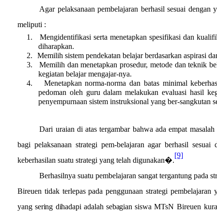
Agar pelaksanaan pembelajaran berhasil sesuai dengan ya
meliputi :
1.
Mengidentifikasi serta menetapkan spesifikasi dan kuali
diharapkan.
2.
Memilih sistem pendekatan belajar berdasarkan aspirasi d
3.
Memilih dan menetapkan prosedur, metode dan teknik be
kegiatan belajar mengajar-nya.
4.
Menetapkan norma-norma dan batas minimal keberhasila
pedoman oleh guru dalam melakukan evaluasi hasil kegi
penyempurnaan sistem instruksional yang ber-sangkutan s
Dari uraian di atas tergambar bahwa ada empat masalah
bagi pelaksanaan strategi pem-belajaran agar berhasil sesua
[9]
keberhasilan suatu strategi yang telah digunakan�.
Berhasilnya suatu pembelajaran sangat tergantung pada s
Bireuen tidak terlepas pada penggunaan strategi pembelajaran
yang sering dihadapi adalah sebagian siswa
MTsN Bireuen kura