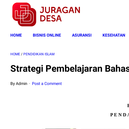
HOME
BISNIS ONLINE
ASURANSI
KESEHATAN
HOME
/
PENDIDIKAN ISLAM
Strategi Pembelajaran Baha
By Admin
Post a Comment
P E N D 