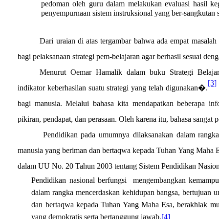
pedoman oleh guru dalam melakukan evaluasi hasil keg
penyempurnaan sistem instruksional yang ber-sangkutan s
Dari uraian di atas tergambar bahwa ada empat masalah
bagi pelaksanaan strategi pem-belajaran agar berhasil sesuai den
Menurut Oemar Hamalik dalam buku Strategi Belaja
[3]
indikator keberhasilan suatu strategi yang telah digunakan�.
bagi manusia. Melalui bahasa kita mendapatkan beberapa inf
pikiran, pendapat, dan perasaan. Oleh karena itu, bahasa sangat
Pendidikan pada umumnya dilaksanakan dalam rangka
manusia yang beriman dan bertaqwa kepada Tuhan Yang Maha E
dalam UU No. 20 Tahun 2003 tentang Sistem Pendidikan Nasion
Pendidikan nasional berfungsi
mengembangkan kemampuan
dalam rangka mencerdaskan kehidupan bangsa, bertujuan un
dan bertaqwa kepada Tuhan Yang Maha Esa, berakhlak mulia
yang demokratis serta bertanggung jawab.
[4]