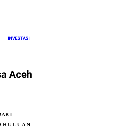
INVESTASI
sa Aceh
BAB I
A H U L U A N