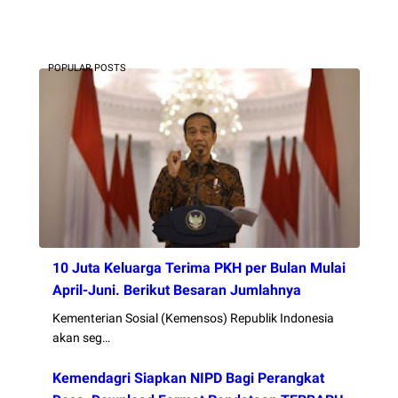
POPULAR POSTS
10 Juta Keluarga Terima PKH per Bulan Mulai
April-Juni. Berikut Besaran Jumlahnya
Kementerian Sosial (Kemensos) Republik Indonesia
akan seg…
Kemendagri Siapkan NIPD Bagi Perangkat