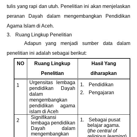
tulis yang rapi dan utuh.
Penelitian ini akan menjelaskan
peranan Dayah dalam mengembangkan Pendidikan
Agama Islam di Aceh
.
3.
Ruang Lingkup Penelitian
Adapun yang menjadi sumber data dalam
penelitian ini adalah sebagai berikut:
NO
Ruang Lingkup
Hasil Yang
Penelitian
diharapkan
Urgensitas lembaga
1.
Pendidikan
1
pendidikan Dayah
2.
Pengajaran
dalam
mengembangkan
pendidikan agama
islam di Aceh
Signifikansi
1.
Sebagai pusat
2
lembaga pendidikan
belajar agama.
Dayah dalam
(
the central of
mengembangkan
religious learning
)