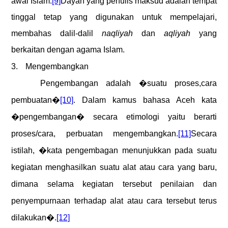
awal Islam.
[9]
Dayah yang penulis maksud adalah tempat
tinggal tetap yang digunakan untuk mempelajari,
membahas dalil-dalil
naqliyah
dan
aqliyah
yang
berkaitan dengan agama Islam.
3.
Mengembangkan
Pengembangan adalah �suatu proses,cara
pembuatan�
[10]
. Dalam kamus bahasa Aceh kata
�pengembangan� secara etimologi yaitu berarti
proses/cara, perbuatan mengembangkan.
[11]
Secara
istilah, �kata pengembagan menunjukkan pada suatu
kegiatan menghasilkan suatu alat atau cara yang baru,
dimana selama kegiatan tersebut penilaian dan
penyempurnaan terhadap alat atau cara tersebut terus
dilakukan�.
[12]