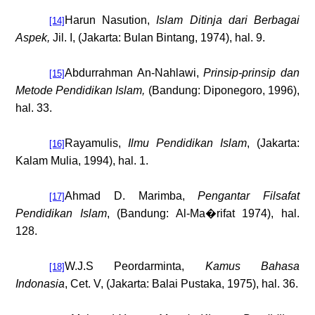
Harun Nasution,
Islam Ditinja dari Berbagai
[14]
Aspek,
Jil. I, (Jakarta: Bulan Bintang, 1974), hal. 9.
Abdurrahman An-Nahlawi,
Prinsip-prinsip dan
[15]
Metode Pendidikan Islam,
(Bandung: Diponegoro, 1996),
hal. 33.
Rayamulis,
Ilmu Pendidikan Islam
, (Jakarta:
[16]
Kalam Mulia, 1994), hal. 1
.
Ahmad D. Marimba,
Pengantar Filsafat
[17]
Pendidikan Islam
, (Bandung: Al-Ma�rifat 1974), hal.
128.
W.J.S Peordarminta,
Kamus Bahasa
[18]
Indonasia
, Cet. V, (Jakarta: Balai Pustaka, 1975), hal. 36.