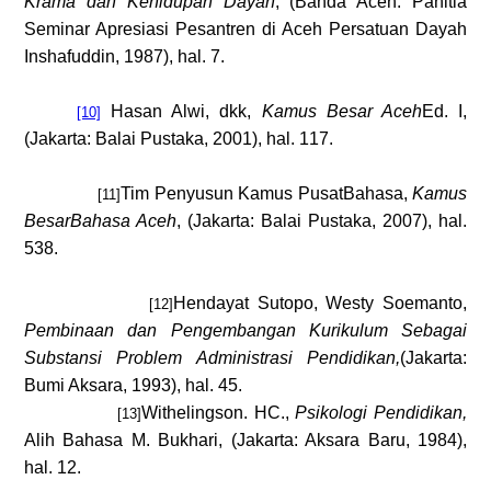
Krama dan Kehidupan Dayah
, (Banda Aceh: Panitia
Seminar Apresiasi Pesantren di Aceh Persatuan Dayah
Inshafuddin, 1987), hal. 7.
Hasan Alwi, dkk,
Kamus Besar Aceh
Ed. I,
[10]
(Jakarta: Balai Pustaka, 2001), hal. 1
1
7.
Tim Penyusun Kamus PusatBahasa,
Kamus
[11]
BesarBahasa Aceh
,
(Jakarta: Balai Pustaka, 2007),
hal.
538.
Hendayat Sutopo, Westy Soemanto,
[12]
Pembinaan dan Pengembangan Kurikulum Sebagai
Substansi Problem Administrasi Pendidikan
,
(Jakarta:
Bumi Aksara, 1993),
hal.
45.
Withelingson. HC.,
Psikologi Pendidikan,
[13]
Alih Bahasa M. Bukhari, (Jakarta: Aksara Baru, 1984),
hal. 12.