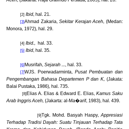
Ibid
, hal. 21.
[2]
Ahmad
Zakaria,
Sekitar Kerajan Aceh
,
(
Medan:
[3]
Monora, 1972
), hal. 29
.
Ibid.,
hal. 33.
[4]
Ibid
, hal. 35.
[5]
Musrifah,
Sejarah
...
, hal. 33.
[6]
WJS. Poerwadarminta,
Pusat Pembuatan dan
[7]
Pengembangan Bahasa Departemen P dan K,
(Jakata:
Balai Pustaka, 1986), hal. 735.
Elias A. Elias & Edward E. Elias,
Kamus Saku
[8]
Arab Inggris Aceh,
(Jakarta: al-Ma�arif, 1983), h
al
. 439.
Tgk. Mohd. Basyah Haspy
, Appresiasi
[9]
Terhadap Tradisi Dayah: Suatu Tinjauan Terhadap Tata