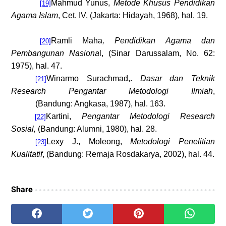
Mahmud Yunus,
Metode Khusus Pendidikan
[19]
Agama Islam
, Cet
.
IV, (Jakarta
:
Hidayah
,
1968), hal. 19.
Ramli Maha
, Pendidikan Agama dan
[20]
Pembangunan Nasiona
l, (Sinar Darussalam, No. 62:
1975), hal. 47.
Winarmo Surachmad,.
Dasar dan Teknik
[21]
Research Pengantar Metodologi Ilmiah
,
(Bandung: Angkasa, 1987), hal. 163.
Kartini,
Pengantar Metodologi Research
[22]
Sosial,
(
Bandung: Alumni, 1980), hal. 28.
Lexy J
.,
Moleong,
Metodologi Penelitian
[23]
Kualitatif
, (Bandung: Remaja Rosdakarya, 2002), hal. 44.
Share