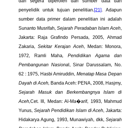
dan segera diperoleh dari sumber data dan
penyelidik untuk tujuan penelitian.
[21]
. Adapun
sumber data primer dalam penelitian ini adalah
Sunanto
Musrifah,
Sejarah Peradaban Islam Aceh
,
Jakarta: Raja Grafindo Persada, 2005
,
Ahmad
Zakaria,
Sekitar Kerajan Aceh
, Medan: Monora,
1972
,
Ramli Maha
, Pendidikan Agama dan
Pembangunan Nasiona
l, Sinar Darussalam, No.
62 : 1975
,
Hasbi Amiruddin,
Menatap Masa Depan
Dayah di Aceh,
Banda Aceh: PENA, 2008
,
Hasjmy,
Sejarah Masuk dan Berkembangnya Islam di
Aceh,
Cet. III, Medan: Al-Ma�arif, 1993
,
Mahmud
Yunus,
Sejarah Pendidikan Islam di Aceh
, Jakarta:
Hidakarya Agung, 1993
,
Munawiyah, dkk,
Sejarah