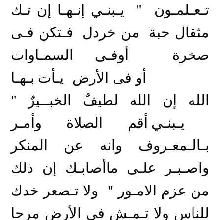
تـعـلمـون
يـبنـي إنـهـا إن تـك
"
مثقال حبة
من خردل
فـتكن فـى
صخرة
أوفـى السمـاوات
أو فى الأرض
يـأت بـهـا
الله
إن
الله
لطيفٌ
الخبــيرٌ
"
يـبنـي أقم الصلاة وأمـر
بـالـمعـروف وانه عن المنكر
واصـبـر علـى ماأصابـك إن ذلك
من عزم الامـور
ولا تـصعر خدك
"
للناس ولا تـمـش فى الأرض مرحا