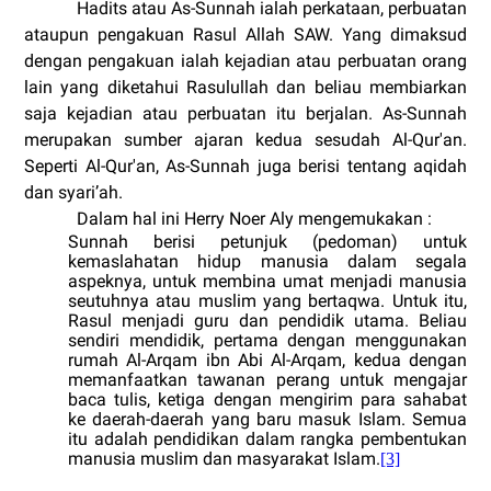
Hadits atau As-Sunnah ialah perkataan, perbuatan
ataupun pengakuan Rasul Allah SAW. Yang dimaksud
dengan pengakuan ialah kejadian atau perbuatan orang
lain yang diketahui Rasulullah dan beliau membiarkan
saja kejadian atau perbuatan itu berjalan. As-Sunnah
merupakan sumber ajaran kedua sesudah Al-Qur'an.
Seperti Al-Qur'an, As-Sunnah juga berisi tentang aqidah
dan syari’ah.
Dalam hal ini Herry Noer Aly mengemukakan :
Sunnah berisi petunjuk (pedoman) untuk
kemaslahatan hidup manusia dalam segala
aspeknya, untuk membina umat menjadi manusia
seutuhnya atau muslim yang bertaqwa. Untuk itu,
Rasul menjadi guru dan pendidik utama. Beliau
sendiri mendidik, pertama dengan menggunakan
rumah Al-Arqam ibn Abi Al-Arqam, kedua dengan
memanfaatkan tawanan perang untuk mengajar
baca tulis, ketiga dengan mengirim para sahabat
ke daerah-daerah yang baru masuk Islam. Semua
itu adalah pendidikan dalam rangka pembentukan
manusia muslim dan masyarakat Islam.
[3]