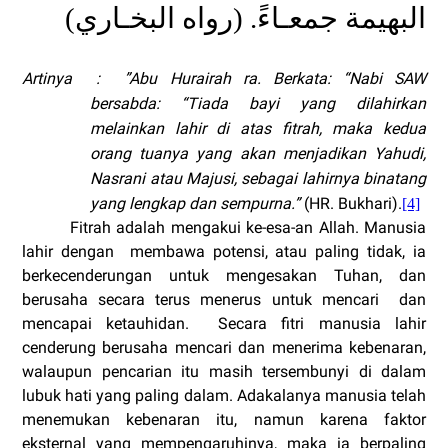
البهيمة جمعـاءً. (رواه البخـاري)
Artinya
:
”Abu Hurairah ra. Berkata: “Nabi SAW
bersabda: “Tiada bayi yang dilahirkan
melainkan lahir di atas fitrah, maka kedua
orang tuanya yang akan menjadikan Yahudi,
Nasrani atau Majusi, sebagai lahirnya binatang
yang lengkap dan sempurna.”
(HR. Bukhari).
[4]
Fitrah adalah mengakui ke-esa-an Allah. Manusia
lahir dengan
membawa potensi, atau paling tidak, ia
berkecenderungan untuk mengesakan Tuhan, dan
berusaha secara terus menerus untuk mencari
dan
mencapai ketauhidan.
Secara fitri manusia lahir
cenderung berusaha mencari dan menerima kebenaran,
walaupun pencarian itu masih tersembunyi di dalam
lubuk hati yang paling dalam. Adakalanya manusia telah
menemukan kebenaran itu, namun karena faktor
eksternal yang mempengaruhinya, maka ia berpaling