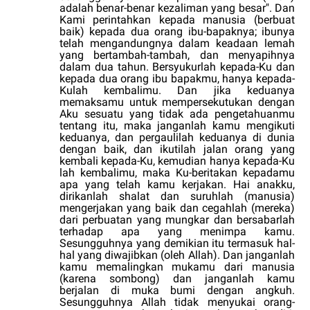
adalah benar-benar kezaliman yang besar". Dan
Kami perintahkan kepada manusia (berbuat
baik) kepada dua orang ibu-bapaknya; ibunya
telah mengandungnya dalam keadaan lemah
yang bertambah-tambah, dan menyapihnya
dalam dua tahun. Bersyukurlah kepada-Ku dan
kepada dua orang ibu bapakmu, hanya kepada-
Kulah kembalimu. Dan jika keduanya
memaksamu untuk mempersekutukan dengan
Aku sesuatu yang tidak ada pengetahuanmu
tentang itu, maka janganlah kamu mengikuti
keduanya, dan pergaulilah keduanya di dunia
dengan baik, dan ikutilah jalan orang yang
kembali kepada-Ku, kemudian hanya kepada-Ku
lah kembalimu, maka Ku-beritakan kepadamu
apa yang telah kamu kerjakan. Hai anakku,
dirikanlah shalat dan suruhlah (manusia)
mengerjakan yang baik dan cegahlah (mereka)
dari perbuatan yang mungkar dan bersabarlah
terhadap apa yang menimpa kamu.
Sesungguhnya yang demikian itu termasuk hal-
hal yang diwajibkan (oleh Allah). Dan janganlah
kamu memalingkan mukamu dari manusia
(karena sombong) dan janganlah kamu
berjalan di muka bumi dengan angkuh.
Sesungguhnya Allah tidak menyukai orang-