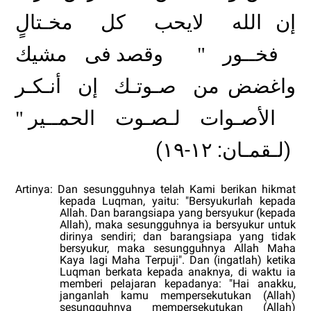
إن الله
لايحب
كل
مخـتالٍ
فخــور
وقصد فى مشيك
"
واغضض من
صـوتـك
إن
أنـكـر
الأصـوات لـصـوت الحمــير
"
(لـقمـان: ١٢-١۹)
Artinya: Dan sesungguhnya telah Kami berikan hikmat
kepada Luqman, yaitu: "Bersyukurlah kepada
Allah. Dan barangsiapa yang bersyukur (kepada
Allah), maka sesungguhnya ia bersyukur untuk
dirinya sendiri; dan barangsiapa yang tidak
bersyukur, maka sesungguhnya Allah Maha
Kaya lagi Maha Terpuji". Dan (ingatlah) ketika
Luqman berkata kepada anaknya, di waktu ia
memberi pelajaran kepadanya: "Hai anakku,
janganlah kamu mempersekutukan (Allah)
sesungguhnya mempersekutukan (Allah)