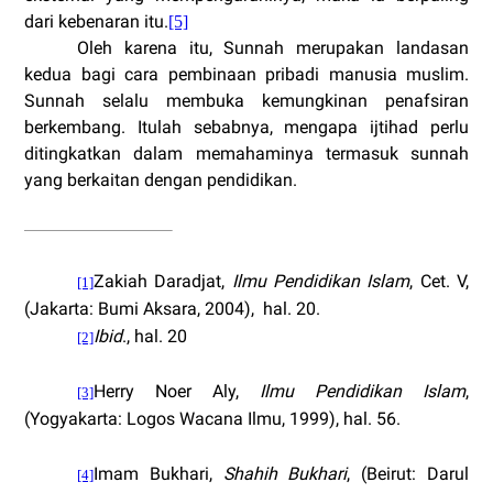
dari kebenaran itu.
[5]
Oleh karena itu, Sunnah merupakan landasan
kedua bagi cara pembinaan pribadi manusia muslim.
Sunnah selalu membuka kemungkinan penafsiran
berkembang. Itulah sebabnya, mengapa ijtihad perlu
ditingkatkan dalam memahaminya termasuk sunnah
yang berkaitan dengan pendidikan.
Zakiah Daradjat,
Ilmu Pendidikan Islam
, Cet.
V,
[1]
(
Jakarta
: Bumi Aksara, 2004),
hal. 20.
Ibid
., hal. 20
[2]
Herry Noer Aly,
Ilmu Pendidikan Islam
,
[3]
(Yogyakarta: Logos Wacana Ilmu, 1999), hal. 56.
Imam Bukhari,
Shahih Bukhari
, (
Beirut
: Darul
[4]