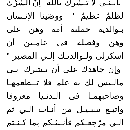
يابـنـي لا تـشرك بالله
إنّ الشرْك
لظلمٌ عظيمٌ
ووصّينا الإنـسان
"
بـوالديه
حملته
أمه
وهن
على
وهن وفصله فى عامـين أن
اشكرلى ولـوالديـك إلـي المصير
"
وإن جاهدك على أن تـشرك
بـى
مالـيس لك به علم فلا تــطعمهـا
وصاحبهمـا فى الـدنـيا معروفا
واتبـع سبـيـل من أنـاب الـي ثم
الـي مرْجعـكم فأنـبئـكم بما كـنـتم