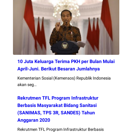
10 Juta Keluarga Terima PKH per Bulan Mulai
April-Juni. Berikut Besaran Jumlahnya
Kementerian Sosial (Kemensos) Republik Indonesia
akan seg…
Rekrutmen TFL Program Infrastruktur
Berbasis Masyarakat Bidang Sanitasi
(SANIMAS, TPS 3R, SANDES) Tahun
Anggaran 2020
Rekrutmen TFL Program Infrastruktur Berbasis