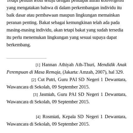
Tetapi penulis lebih setuju dengan pendapat aliran konvergensi
yang mengatakan bahwa di dalam perkembangan individu itu
baik dasar atau pembawaan maupun lingkungan memainkan
peranan penting. Bakat sebagai kemungkinan telah ada pada
masing-masing individu, akan tetapi bakat yang sudah tersedia
itu perlu menemukan lingkungan yang sesuai supaya dapat
berkembang.
Hannan Athiyah Ath-Thuri
,
Mendidik Anak
[1]
Perempuan
d
i Masa Remaja
, (Jakarta: Amzah, 2007), hal 329.
Cut Putri, Guru PAI SD Negeri 1 Dewantara,
[2]
Wawancara di Sekolah,
0
9
September 2015
.
Jasmiah,
Guru PAI SD Negeri 1 Dewantara
,
[3]
Wawancara di Sekolah,
0
9
September 2015.
Rosmiati, Kepala
SD Negeri 1 Dewantara
,
[4]
Wawancara di Sekolah,
0
9
September 2015.