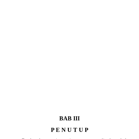
BAB III
P E N U T U P