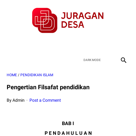
HOME
/
PENDIDIKAN ISLAM
Pengertian Filsafat pendidikan
By Admin
Post a Comment
BAB I
P E N D A H U L U A N