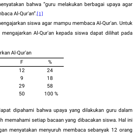
 menyatakan bahwa “guru melakukan berbagai upaya agar
aca Al-Qur'an”.
[1]
mengajarkan siswa agar mampu membaca Al-Qur'an. Untuk
 mengajarkan Al-Qur'an kepada siswa dapat dilihat pada
rkan Al-Qur'an
F
%
12
24
9
18
29
58
50
100 %
 dapat dipahami bahwa upaya yang dilakukan guru dalam
h memahami setiap bacaan yang dibacakan siswa. Hal ini
dengan menyatakan menyuruh membaca sebanyak 12 orang