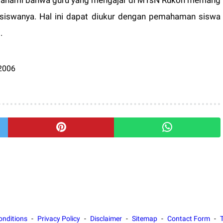
dipahami bahwa guru yang mengajar di MTsN Rukoh memang
iswanya. Hal ini dapat diukur dengan pemahaman siswa
.
2006
onditions
Privacy Policy
Disclaimer
Sitemap
Contact Form