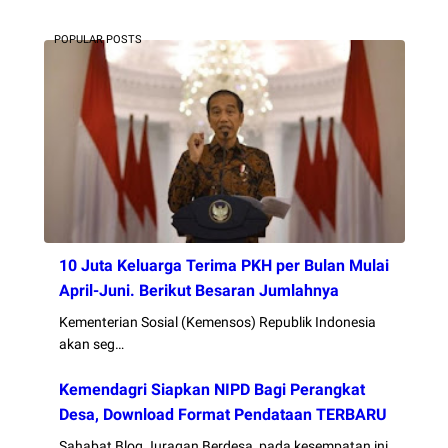
POPULAR POSTS
10 Juta Keluarga Terima PKH per Bulan Mulai
April-Juni. Berikut Besaran Jumlahnya
Kementerian Sosial (Kemensos) Republik Indonesia
akan seg…
Kemendagri Siapkan NIPD Bagi Perangkat
Desa, Download Format Pendataan TERBARU
Sahabat Blog Juragan Berdesa, pada kesempatan ini