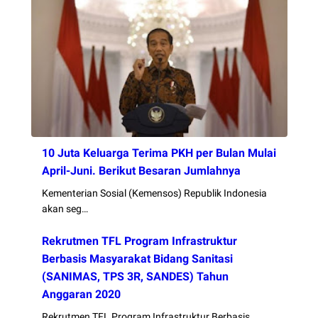
10 Juta Keluarga Terima PKH per Bulan Mulai
April-Juni. Berikut Besaran Jumlahnya
Kementerian Sosial (Kemensos) Republik Indonesia
akan seg…
Rekrutmen TFL Program Infrastruktur
Berbasis Masyarakat Bidang Sanitasi
(SANIMAS, TPS 3R, SANDES) Tahun
Anggaran 2020
Rekrutmen TFL Program Infrastruktur Berbasis