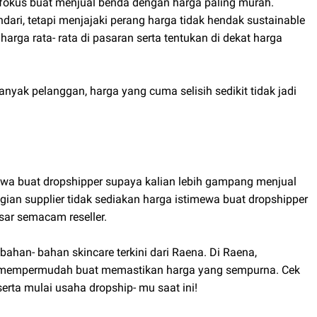
n fokus buat menjual benda dengan harga paling murah.
dari, tetapi menjajaki perang harga tidak hendak sustainable
rga rata- rata di pasaran serta tentukan di dekat harga
nyak pelanggan, harga yang cuma selisih sedikit tidak jadi
ewa buat dropshipper supaya kalian lebih gampang menjual
an supplier tidak sediakan harga istimewa buat dropshipper
ar semacam reseller.
 bahan- bahan skincare terkini dari Raena. Di Raena,
a mempermudah buat memastikan harga yang sempurna. Cek
serta mulai usaha dropship- mu saat ini!