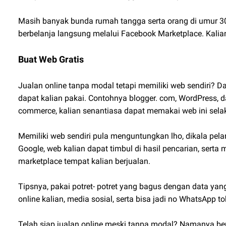
Masih banyak bunda rumah tangga serta orang di umur 30 
berbelanja langsung melalui Facebook Marketplace. Kalian
Buat Web Gratis
Jualan online tanpa modal tetapi memiliki web sendiri? Da
dapat kalian pakai. Contohnya blogger. com, WordPress, dan
commerce, kalian senantiasa dapat memakai web ini selak
Memiliki web sendiri pula menguntungkan lho, dikala pela
Google, web kalian dapat timbul di hasil pencarian, serta
marketplace tempat kalian berjualan.
Tipsnya, pakai potret- potret yang bagus dengan data ya
online kalian, media sosial, serta bisa jadi no WhatsApp
Telah siap jualan online meski tanpa modal? Namanya berbi