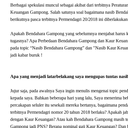
Berbagai spekulasi muncul sebagai akibat dari terbitnya Perat
Keuangan Gampong. Salah satunya soal bagaimana nasib Bend
berikutnya pasca terbitnya Permendagri 20/2018 ini diberlakukan
Apakah Bendahara Gampong yang sebelumnya menjabat harus keh
tugasnya? Apa Perbedaan Bendahara Gampong dan Kaur Keuanga
pada topic “Nasib Bendahara Gampong” dan "Nasib Kaur Keuangan"
jadi kabar buruk !
Apa yang menjadi latarbelakang saya mengupas tuntas nas
Jujur saja, pada awalnya Saya ingin menulis mengenai topic pen
kepada saya. Bahkan beberapa hari yang lalu, Saya menerima be
percakapan seluler itu sesekali mereka bertanya, bagaimana pen
terbitnya Permendagri nomor 20 tahun 2018 berlaku? Apakah jab
dengan Kaur Keuangan? Atau kah Bendahara Gampong masih tet
Gampong jadi PNS? Berapa nominal gaji Kaur Keuangan? Dan be