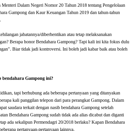
uran Menteri Dalam Negeri Nomor 20 Tahun 2018 tentang Pengelolaan
ahara Gampong dan Kaur Keuangan Tahun 2019 dan tahun-tahun
.
ilangan jabatannya/diberhentikan atau tetap melaksanakan
n? Berapa honor Bendahara Gampong? Tapi kali ini kita fokus dulu
. Biar tidak jadi kontroversi. Ini boleh jadi kabar baik atau boleh
ib bendahara Gampong ini?
didikan, tapi berhubung ada beberapa pertanyaan yang ditanyakan
berapa kali panggilan telepon dari para perangkat Gampong. Dalam
dapat saudara terkait dengan nasib bendahara Gampong setelah
atan Bendahara Gampong sudah tidak ada alias dicabut dan diganti
ap ada sekalipun Permendagri 20/2018 berlaku? Kapan Bendahara
berapa pertanyaan-pertanyaan lainnya.