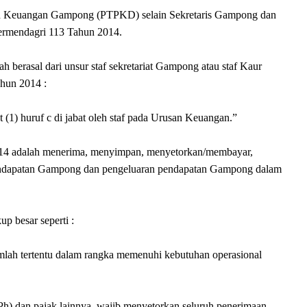
an Keuangan Gampong (PTPKD) selain Sekretaris Gampong dan
 Permendagri 113 Tahun 2014.
erasal dari unsur staf sekretariat Gampong atau staf Kaur
ahun 2014 :
1) huruf c di jabat oleh staf pada Urusan Keuangan.”
014 adalah menerima, menyimpan, menyetorkan/membayar,
ndapatan Gampong dan pengeluaran pendapatan Gampong dalam
 besar seperti :
ah tertentu dalam rangka memenuhi kebutuhan operasional
h) dan pajak lainnya, wajib menyetorkan seluruh penerimaan