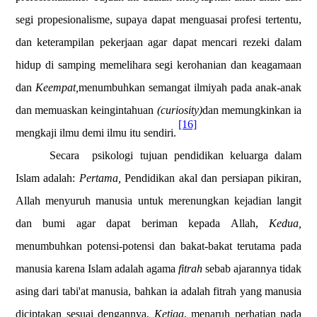
segi propesionalisme, supaya dapat menguasai profesi tertentu,
dan keterampilan pekerjaan agar dapat mencari rezeki dalam
hidup di samping memelihara segi kerohanian dan keagamaan
dan
Keempat,
menumbuhkan semangat ilmiyah pada anak-anak
dan memuaskan keingintahuan
(curiosity)
dan memungkinkan ia
[16]
mengkaji ilmu demi ilmu itu sendiri.
Secara
psikologi tujuan pendidikan keluarga dalam
Islam adalah:
Pertama,
Pendidikan akal dan persiapan pikiran,
Allah menyuruh manusia untuk merenungkan kejadian langit
dan bumi agar dapat beriman kepada Allah,
Kedua,
menumbuhkan potensi-potensi dan bakat-bakat terutama pada
manusia karena Islam adalah agama
fitrah
sebab ajarannya tidak
asing dari tabi'at manusia, bahkan ia adalah fitrah yang manusia
diciptakan sesuai dengannya,
Ketiga
, menaruh perhatian pada