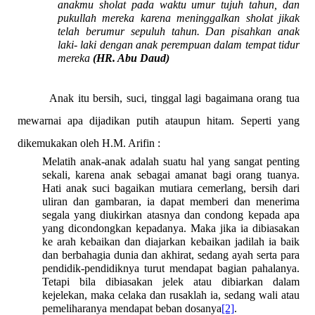
anakmu sholat pada waktu umur tujuh tahun, dan
pukullah mereka karena meninggalkan sholat ji
k
ak
telah berumur sepuluh tahun.
Dan pisahkan anak
laki- laki dengan anak perempuan dalam tempat tidur
mereka
(HR. Abu Daud)
Anak itu bersih, suci, tinggal lagi bagaimana orang tua
mewarnai apa dijadikan putih ataupun hitam. Seperti yang
dikemukakan oleh H.M. Arifin :
Melatih anak-anak adalah suatu hal yang sangat penting
sekali, karena anak sebagai amanat bagi orang tuanya.
Hati anak suci bagaikan mutiara cemerlang, bersih dari
uliran dan gambaran, ia dapat memberi dan menerima
segala yang diukirkan atasnya dan condong kepada apa
yang dicondongkan kepadanya. Maka jika ia dibiasakan
ke arah kebaikan dan diajarkan kebaikan jadilah ia baik
dan berbahagia dunia dan akhirat, sedang ayah serta para
pendidik-pendidiknya turut mendapat bagian pahalanya.
Tetapi bila dibiasakan jelek atau dibiarkan dalam
kejelekan, maka celaka dan rusaklah ia, sedang wali atau
pemeliharanya mendapat beban dosanya
[2]
.