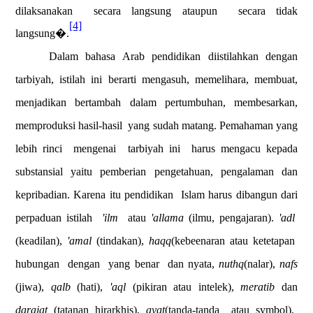
dilaksanakan
secara langsung ataupun
secara tidak
[4]
langsung�.
Dalam bahasa Arab pendidikan diistilahkan dengan
tarbiyah, istilah ini berarti mengasuh, memelihara, membuat,
menjadikan bertambah dalam pertumbuhan, membesarkan,
memproduksi hasil-hasil
yang sudah matang. Pemahaman yang
lebih rinci
mengenai
tarbiyah ini
harus mengacu kepada
substansial yaitu pemberian pengetahuan, pengalaman dan
kepribadian. Karena itu pendidikan
Islam harus dibangun dari
perpaduan istilah
'ilm
atau
'allama
(ilmu, pengajaran).
'adl
(keadilan),
'amal
(tindakan),
haqq
(kebeenaran atau ketetapan
hubungan
dengan
yang benar
dan nyata,
nuthq
(nalar),
nafs
(jiwa),
qalb
(hati),
'aql
(pikiran atau intelek),
meratib
dan
darajat
(tatanan hirarkhis),
ayat
(tanda-tanda
atau symbol),