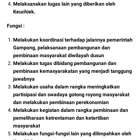
Melaksanakan tugas lain yang diberikan oleh
Keuchiek.
Fungsi :
Melakukan koordinasi terhadap jalannya pemerintah
Gampong, pelaksanaan pembangunan dan
pembinaan masyarakat diwilayah dusun
Melakukan tugas dibidang pembangunan dan
pembinaan kemasyarakatan yang menjadi tanggung
jawabnya
Melakukan usaha dalam rangka meningkatkan
partisipasi dan swadaya gotong royong masyarakat
dan melakukan pembinaan perekonomian
Melakukan kegiatan dalam rangka pembinaan dan
pemeliharaan ketrentaman dan ketertiban
masyarakat
Melakukan fungsi-fungsi lain yang dilimpahkan oleh