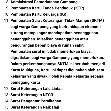
Administrasi Pemerintahan Gampong :
Pembuatan Kartu Tanda Penduduk (KTP)
Pembuatan Kartu Keluarga (KK)
Pembuatan Surat Keterangan Tidak Mampu (SKTM)
bagi warga Gampong yang berkehidupan ekonomi
kurang mampu agar mendapatkan penangguhan-
penangguhan. Misalkan penangguhan atau
pengurangan beban biaya di rumah sakit.
Pembuatan surat ini tidak memerlukan biaya,
digratiskan bagi warga Gampong yang memerlukan.
Dalam perkembangannya SKTM ini berubah menjadi
Kartu Multiguna, Kartu ini dapat digunakan oleh satu
keluarga yang diwakili oleh kepala keluarga sebagai
pemegang kartu
Surat Keterangan Lalu Lintas
Surat Keterangan NTCR
Surat Pengantar Pernikahan
Surat Keterangan Naik Haji