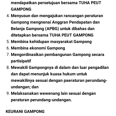
mendapatkan persetujuan bersama TUHA PEUT
GAMPONG
Menyusun dan mengajukan rancangan peraturan
Gampong mengnenai Anggran Pendapatan dan
Belanja Gampong (APBG) untuk dibahas dan
ditetapkan bersama TUHA PEUT GAMPONG
Membina kehidupan masyarakat Gampong
Membina ekonomi Gampong
Mengordinasikan pembangunan Gampong secara
partisipatif
Mewakili Gampongnya di dalam dan luar pengadilan
dan dapat menunjuk kuasa hukum untuk
mewakilinya sesuai dengan paeraturan perundang-
undangan; dan
Melaksanakan wewenang lain sesuai dengan
peraturan perundang-undangan.
KEURANI GAMPONG