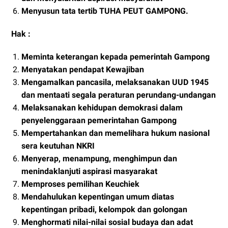
Menyusun tata tertib TUHA PEUT GAMPONG.
Hak :
Meminta keterangan kepada pemerintah Gampong
Menyatakan pendapat Kewajiban
Mengamalkan pancasila, melaksanakan UUD 1945
dan mentaati segala peraturan perundang-undangan
Melaksanakan kehidupan demokrasi dalam
penyelenggaraan pemerintahan Gampong
Mempertahankan dan memelihara hukum nasional
sera keutuhan NKRI
Menyerap, menampung, menghimpun dan
menindaklanjuti aspirasi masyarakat
Memproses pemilihan Keuchiek
Mendahulukan kepentingan umum diatas
kepentingan pribadi, kelompok dan golongan
Menghormati nilai-nilai sosial budaya dan adat