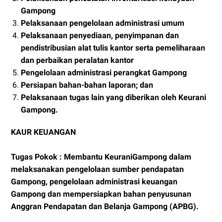
Gampong
Pelaksanaan pengelolaan administrasi umum
Pelaksanaan penyediaan, penyimpanan dan
pendistribusian alat tulis kantor serta pemeliharaan
dan perbaikan peralatan kantor
Pengelolaan administrasi perangkat Gampong
Persiapan bahan-bahan laporan; dan
Pelaksanaan tugas lain yang diberikan oleh Keurani
Gampong.
KAUR KEUANGAN
Tugas Pokok : Membantu KeuraniGampong dalam
melaksanakan pengelolaan sumber pendapatan
Gampong, pengelolaan administrasi keuangan
Gampong dan mempersiapkan bahan penyusunan
Anggran Pendapatan dan Belanja Gampong (APBG).