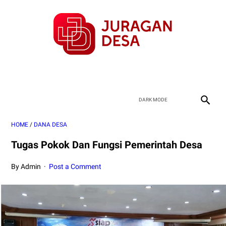
HOME
/
DANA DESA
Tugas Pokok Dan Fungsi Pemerintah Desa
By Admin
Post a Comment