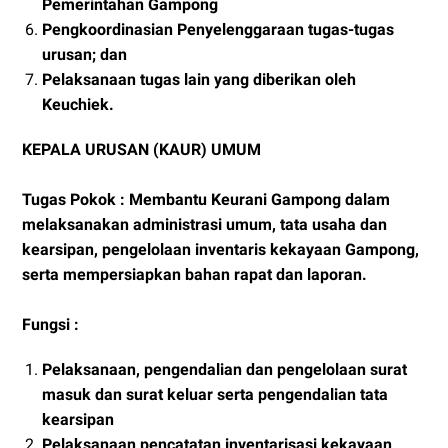
Pemerintahan Gampong
Pengkoordinasian Penyelenggaraan tugas-tugas
urusan; dan
Pelaksanaan tugas lain yang diberikan oleh
Keuchiek.
KEPALA URUSAN (KAUR) UMUM
Tugas Pokok : Membantu Keurani Gampong dalam
melaksanakan administrasi umum, tata usaha dan
kearsipan, pengelolaan inventaris kekayaan Gampong,
serta mempersiapkan bahan rapat dan laporan.
Fungsi :
Pelaksanaan, pengendalian dan pengelolaan surat
masuk dan surat keluar serta pengendalian tata
kearsipan
Pelaksanaan pencatatan inventarisasi kekayaan