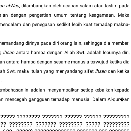
an al-Nas
, dilambangkan oleh ucapan salam atau taslim pada
ejalan dengan pengertian umum tentang keagamaan. Maka
h mendalam dan penegasan sedikit lebih kuat terhadap makna-
memandang dirinya pada diri orang lain, sehingga dia memberi
ng
ihsan
antara hamba dengan Allah
Swt.
adalah leburnya diri,
ihsan antara hamba dengan sesame manusia terwujud ketika dia
Allah Swt. maka itulah yang menyandang sifat
ihsan
dan ketika
.
embahasan ini adalah
menyampaikan setiap kebaikan kepada
an mencegah gangguan terhadap manusia.
Dalam Al-qur�an
 ???????? ?????????? ????? ????? ????????? ????
 ??????? ???????? ????? ?????? ?????????? ???