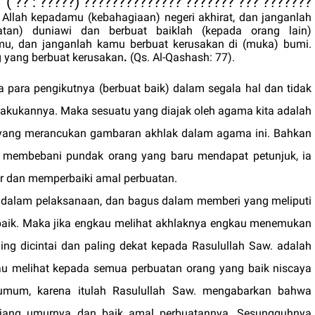
??????? ??? ??????? ?????????????? (????? : ?? )
 Allah kepadamu (kebahagiaan) negeri akhirat, dan janganlah
tan) duniawi dan berbuat baiklah (kepada orang lain)
mu, dan janganlah kamu berbuat kerusakan di (muka) bumi.
 yang berbuat kerusakan
.
(Qs. Al-Qashash: 77)
.
ara pengikutnya (berbuat baik) dalam segala hal dan tidak
lakukannya. Maka sesuatu yang diajak oleh agama kita adalah
lah yang merancukan gambaran akhlak dalam agama ini. Bahkan
 membebani pundak orang yang baru mendapat petunjuk, ia
ar dan memperbaiki amal perbuatan.
ik dalam pelaksanaan, dan bagus dalam memberi yang meliputi
 baik. Maka jika engkau melihat akhlaknya engkau menemukan
ng dicintai dan paling dekat kepada Rasulullah Saw. adalah
au melihat kepada semua perbuatan orang yang baik niscaya
mum, karena itulah Rasulullah
Saw.
mengabarkan bahwa
jang umurnya dan baik amal perbuatannya.
Sesungguhnya