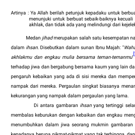
Artinya
: Ya Allah berilah petunjuk kepadaku untuk berbu
menunjuki untuk berbuat sebaik-baiknya kecuali
akhlak, dan tidak ada yang melindungi dari kejel
Medan
jihad
merupakan salah satu kesempatan na
dalam
ihsan
. Disebutkan dalam sunan Ibnu Majah: "
Waha
akhlakmu dan engkau mulia bersama teman-temanmu
'
terhadap jiwa dan bergabung bersama kaum yang lain d
pengaruh kebaikan yang ada di sisi mereka dan memper
nampak dari mereka. Pergaulan singkat biasanya menam
kekurangan yang nampak dalam pergaulan yang lama.
Di antara gambaran
ihsan
yang tertinggi se
membalas keburukan dengan kebaikan dan engkau meng
menumbuhkan dalam jiwa seorang mukmin gambaran
kepadanya berupa nikmat-nikmat yang tak terhingga, dan 