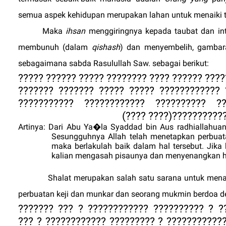
semua aspek kehidupan merupakan lahan untuk menaiki t
Maka
ihsan
menggiringnya kepada taubat dan int
membunuh (dalam
qishash
) dan menyembelih, gambar
sebagaimana sabda Rasulullah Saw. sebagai berikut:
???? ????? ??????? ??????? ????? ?????? ????
???????? ????????? ????? : ????? ????? ??
?????????? ???????????? ??????????? ??
(
???? ????
)
???????????
Artinya: Dari Abu Ya�la Syaddad bin Aus radhiallahuan
Sesungguhnya Allah telah menetapkan perbuata
maka berlakulah baik dalam hal tersebut. Jika 
kalian mengasah pisaunya dan menyenangkan h
Shalat merupakan salah satu sarana untuk men
perbuatan keji dan munkar dan seorang mukmin berdoa 
??????????? ?????????? ?????????? ???????
????????????? ?????? ?????? ? ??????? ????