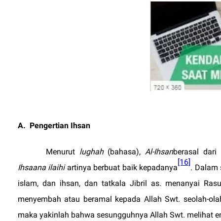
A.
Pengertian Ihsan
Menurut
lughah
(bahasa),
Al-Ihsan
berasal dar
[16]
Ihsaana
ilaihi
artinya berbuat baik kepadanya
.
Dalam s
islam, dan ihsan, dan tatkala Jibril as. menanyai Ras
menyembah atau beramal kepada Allah Swt. seolah-olah
maka yakinlah bahwa sesungguhnya Allah Swt. melihat e