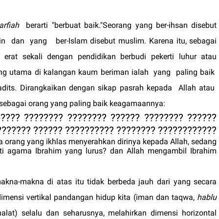
arfiah
berarti "berbuat baik."Seorang yang ber-ihsan disebut
in
dan
yang
ber-Islam disebut muslim. Karena itu, sebagai
erat sekali dengan pendidikan berbudi pekerti luhur atau
ing utama di kalangan kaum beriman ialah
yang
paling baik
dits. Dirangkaikan dengan sikap pasrah kepada
Allah atau
 sebagai orang yang paling baik keagamaannya:
???????? ??? ?????? ???????? ????????? ???????
??????? ?????????? ?????? ???????????? ????????
a orang yang ikhlas menyerahkan dirinya kepada Allah, sedang
ti agama Ibrahim yang lurus? dan Allah mengambil Ibrahim
akna-makna di atas itu tidak berbeda jauh dari yang secara
mensi vertikal pandangan hidup kita (iman dan taqwa,
hablu
alat) selalu dan seharusnya, melahirkan dimensi horizontal