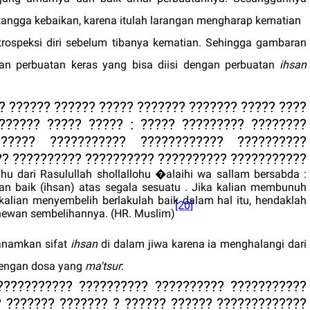
angga kebaikan, karena itulah larangan mengharap kematian
rospeksi diri sebelum tibanya kematian. Sehingga gambaran
an perbuatan keras yang bisa diisi dengan perbuatan
ihsan
?? ????? ?????? ???? ???????? ????? ?????? ?????
???? ???????????? ????? ????? ??????? ???????
????? ?????????? ???????????? ???????????
 ?????????? ?????????? ?????????? ????????????
hu dari Rasulullah shollallohu �alaihi wa sallam bersabda :
n baik (ihsan) atas segala sesuatu . Jika kalian membunuh
kalian menyembelih berlakulah baik dalam hal itu, hendaklah
[20]
ewan sembelihannya. (HR. Muslim)
anamkan sifat
ihsan
di dalam jiwa karena ia menghalangi dari
dengan dosa yang
ma'tsur
:
????? ? ?????????? ???????????? ? ??? ???????
??? ???????????? ? ????????? ???????????? ? ???