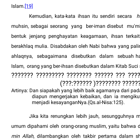
Islam.
[19]
Kemudian, kata-kata ihsan itu sendiri secara
h
muhsin, sebagai seorang
yang
ber-iman disebut
mu'm
bentuk jenjang penghayatan keagamaan, ihsan terkait 
berakhlaq mulia. Disabdakan oleh Nabi bahwa yang pal
ahlaqnya,
sebagaimana
disebutkan
dalam
sebuah ha
Islam,
orang yang ber-ihsan disebutkan dalam Kitab Suci
?????? ???????? ?????? ???????? ???????? 
(
???
:
??????
)
???????????? ?
Artinya: Dan siapakah yang lebih baik agamanya dari pad
diapun mengerjakan kebaikan, dan ia mengiku
menjadi kesayanganNya.(Qs.al-Nisa:125).
Jika kita renungkan lebih jauh, sesungguhnya m
umum dipahami oleh orang-orang muslim, yaitu bahwa di
min Allah
, dilambangkan oleh takbir pertama dalam sh