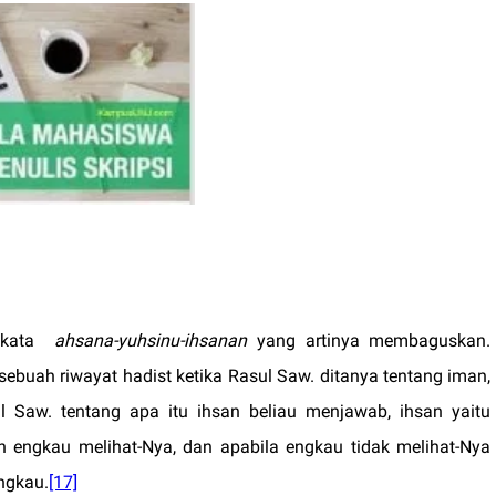
i kata
ahsana-yuhsinu-ihsanan
yang artinya membaguskan.
ebuah riwayat hadist ketika Rasul Saw. ditanya tentang iman,
ul Saw. tentang apa itu ihsan beliau menjawab, ihsan yaitu
 engkau melihat-Nya, dan apabila engkau tidak melihat-Nya
ngkau.
[17]