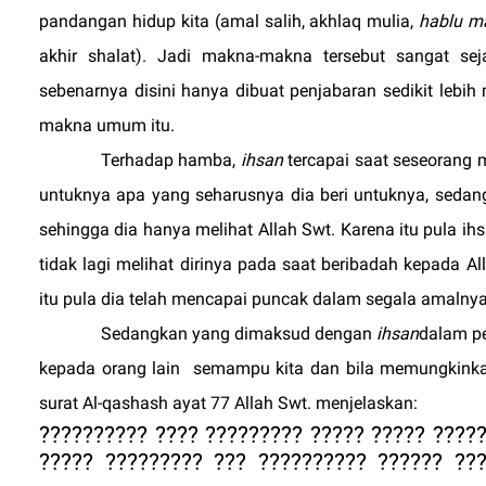
pandangan hidup kita (amal salih, akhlaq mulia,
hablu m
akhir shalat). Jadi makna-makna tersebut sangat s
sebenarnya disini hanya dibuat penjabaran sedikit lebi
makna umum itu.
Terhadap hamba,
ihsan
tercapai saat seseorang 
untuknya apa yang seharusnya dia beri untuknya, seda
sehingga dia hanya melihat Allah Swt. Karena itu pula 
tidak lagi melihat dirinya pada saat beribadah kepada 
itu pula dia telah mencapai puncak dalam segala amalnya
Sedangkan yang dimaksud dengan
ihsan
dalam p
kepada orang lain
semampu kita dan bila memungkink
surat Al
-
qashash ayat 77 Allah Swt. menjelaskan:
??????????
????????? ?????? ?????? ???????
????????? ?????
????????? ????? ????????