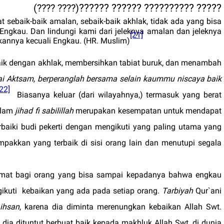
????? ?????????? ?????? ??????
(
???? ????
)
at sebaik-baik amalan, sebaik-baik akhlak, tidak ada yang bisa
 Engkau. Dan lindungi kami dari jeleknya amalan dan jeleknya
[21]
ekannya kecuali Engkau. (HR. Muslim)
ik dengan akhlak, membersihkan tabiat buruk, dan menambah
i Aktsam, berperanglah bersama selain kaummu niscaya baik
[22]
Biasanya keluar (dari wilayahnya,) termasuk yang berat
alam
jihad fi sabilillah
merupakan kesempatan untuk mendapat
baiki budi pekerti dengan mengikuti yang paling utama yang
pakkan yang terbaik di sisi orang lain dan menutupi segala
lamat bagi orang yang bisa sampai kepadanya bahwa engkau
ikuti
kebaikan yang ada pada setiap orang.
Tarbiyah
Qur`ani
ihsan
, karena dia diminta merenungkan kebaikan Allah Swt.
dia dituntut berbuat baik kepada makhluk Allah Swt. di dunia