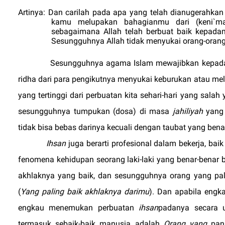
Artinya: Dan carilah pada apa yang telah dianugerahkan
kamu melupakan bahagianmu dari (keni`ma
sebagaimana Allah telah berbuat baik kepada
Sesungguhnya Allah tidak menyukai orang-orang
Sesungguhnya agama Islam mewajibkan kepada p
ridha dari para pengikutnya menyukai keburukan atau me
yang tertinggi dari perbuatan kita sehari-hari yang sa
sesungguhnya tumpukan (dosa) di masa
jahiliyah
yang
tidak bisa bebas darinya kecuali dengan taubat yang ben
Ihsan
juga berarti profesional dalam bekerja, ba
fenomena kehidupan seorang laki-laki yang benar-benar
akhlaknya yang baik, dan sesungguhnya orang yang pali
(
Yang paling baik akhlaknya darimu
). Dan apabila engk
engkau menemukan perbuatan
ihsan
padanya secara u
termasuk sebaik-baik manusia adalah
Orang yang
pan