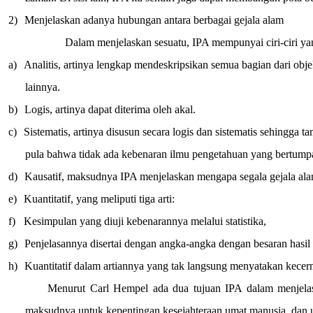
2)
Menjelaskan adanya hubungan antara berbagai gejala alam
Dalam menjelaskan sesuatu, IPA mempunyai ciri-ciri yan
a)
Analitis, artinya lengkap mendeskripsikan semua bagian dari obje
lainnya.
b)
Logis, artinya dapat diterima oleh akal.
c)
Sistematis, artinya disusun secara logis dan sistematis sehingga t
pula bahwa tidak ada kebenaran ilmu pengetahuan yang bertumpan
d)
Kausatif, maksudnya IPA menjelaskan mengapa segala gejala alam 
e)
Kuantitatif, yang meliputi tiga arti:
f)
Kesimpulan yang diuji kebenarannya melalui statistika,
g)
Penjelasannya disertai dengan angka-angka dengan besaran hasi
h)
Kuantitatif dalam artiannya yang tak langsung menyatakan kece
Menurut Carl Hempel ada dua tujuan IPA dalam menjelaska
maksudnya untuk kepentingan kesejahteraan umat manusia, dan u