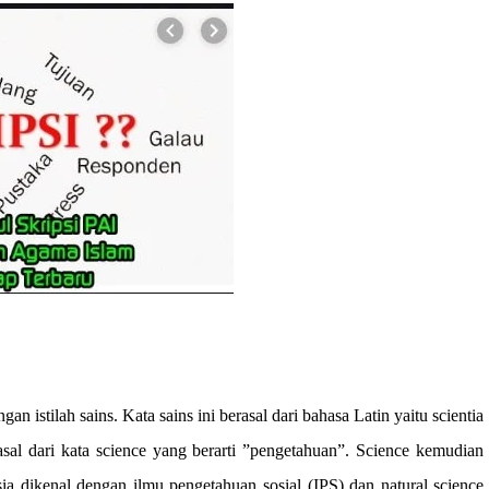
n istilah sains. Kata sains ini berasal dari bahasa Latin yaitu scientia
asal dari kata science yang berarti ”pengetahuan”. Science kemudian
a dikenal dengan ilmu pengetahuan sosial (IPS) dan natural science