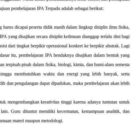
tujuan pembelajaran IPA Terpadu adalah sebagai berikut:
rus dicapai peserta didik masih dalam lingkup disiplin ilmu fisika,
A yang disajikan secara disiplin keilmuan dianggap terlalu dini bagi
isi dari tingkat berpikir operasional konkret ke berpikir abstrak. Lagi
s dasar itu, pembelajaran IPA hendaknya disajikan dalam bentuk yang
an terpisah-pisah dalam fisika, biologi, kimia, dan bumi-alam semesta
hingga membutuhkan waktu dan energi yang lebih banyak, serta
dih dan pengulangan dapat dipadukan, maka pembelajaran akan lebih
uk mengembangkan kreativitas tinggi karena adanya tuntutan untuk
lain. Guru dituntut memiliki kecermatan, kemampuan analitik, dan
samaan materi maupun metodologi.