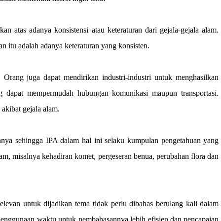
an atas adanya konsistensi atau keteraturan dari gejala-gejala alam.
 itu adalah adanya keteraturan yang konsisten.
rang juga dapat mendirikan industri-industri untuk menghasilkan
ng dapat mempermudah hubungan komunikasi maupun transportasi.
kibat gejala alam.
annya sehingga IPA dalam hal ini selaku kumpulan pengetahuan yang
alam, misalnya kehadiran komet, pergeseran benua, perubahan flora dan
elevan untuk dijadikan tema tidak perlu dibahas berulang kali dalam
a penggunaan waktu untuk pembahasannya lebih efisien dan pencapaian