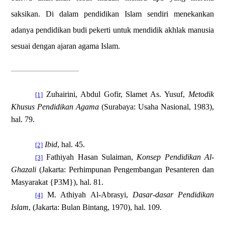
saksikan. Di dalam pendidikan Islam sendiri menekankan
adanya pendidikan budi pekerti untuk mendidik akhlak manusia
sesuai dengan ajaran agama Islam.
Zuhairini, Abdul Gofir, Slamet As. Yusuf,
Metodik
[1]
Khusus Pendidikan Agama
(Surabaya: Usaha Nasional, 1983),
hal. 79.
Ibid
, hal. 45
.
[2]
Fathiyah Hasan Sulaiman,
Konsep Pendidikan Al-
[3]
Ghazali
(Jakarta: Perhimpunan Pengembangan Pesanteren dan
Masyarakat {P3M}
)
, hal. 81.
M. Athiyah Al-Abrasyi,
Dasar-dasar Pendidikan
[4]
Islam
,
(Jakarta: Bulan Bintang, 1970), hal. 109.