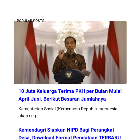
POPULAR POSTS
10 Juta Keluarga Terima PKH per Bulan Mulai
April-Juni. Berikut Besaran Jumlahnya
Kementerian Sosial (Kemensos) Republik Indonesia
akan seg…
Kemendagri Siapkan NIPD Bagi Perangkat
Desa, Download Format Pendataan TERBARU