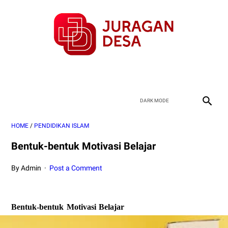
HOME
/
PENDIDIKAN ISLAM
Bentuk-bentuk Motivasi Belajar
By Admin
Post a Comment
Be
n
tu
k
-be
n
t
u
k
Motivasi
Belajar