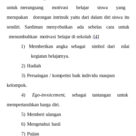
untuk
m
e
r
a
ngsang
m
o
ti
v
asi
belajar
sis
w
a
y
a
n
g
m
e
ru
p
a
k
a
n
dorongan
intrinsik
y
a
itu
dari
da
lam
diri
s
i
swa
i
tu
sendiri.
S
a
rdi
m
an
m
e
n
y
ebutkan
a
d
a
s
e
b
e
las
ca
r
a
untuk
m
e
n
u
m
bu
hkan
m
o
t
i
va
si
belajar
di sekolah :
[4]
1)
M
e
m
b
er
i
k
an
a
n
gka
se
b
a
gai
s
i
mbol dari
n
i
lai
k
e
g
iatan b
e
laj
a
r
n
y
a
.
2)
Hadi
a
h
3)
Persain
g
an
/
k
o
m
p
etisi
b
ai
k
i
ndi
v
idu
m
a
upun
ke
l
o
m
p
ok.
4)
Eg
o
-
inv
o
i
c
e
m
en
t
,
s
e
bagai
ta
n
tan
g
a
n u
n
tuk
m
e
m
p
e
r
taruhkan
h
a
r
ga
d
iri.
5)
M
e
m
b
e
ri
ul
a
n
g
a
n
6)
Mengetahui
hasil
7)
Puji
a
n