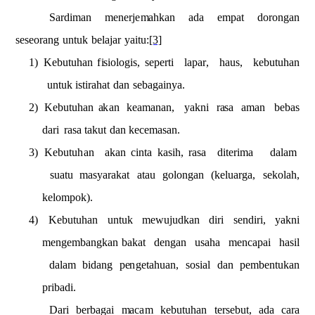
S
a
r
d
i
m
an
m
en
e
rj
e
m
a
h
k
a
n
a
d
a
e
m
pa
t
dorongan
s
e
seo
r
a
n
g
u
ntuk
belajar
y
a
itu:
[3]
1)
Kebutu
h
an
f
i
s
i
olo
g
is, s
e
p
e
rti
la
p
a
r
,
haus,
ke
b
utuhan
u
n
tuk
i
st
i
r
a
h
a
t
d
a
n
s
e
b
a
g
a
in
y
a
.
2)
Kebutu
h
an
a
k
an
k
e
a
m
anan,
y
a
kni
r
a
sa
a
m
an
b
e
b
a
s
d
a
r
i
r
a
sa
ta
kut
d
a
n
kece
m
as
a
n.
3)
Kebutu
h
an
a
k
an cinta
k
a
sih, rasa
diteri
m
a
d
a
l
a
m
suatu
m
a
s
y
a
r
a
kat
atau
g
o
lon
g
an
(keluar
g
a,
sekol
a
h,
k
e
l
o
m
pok).
4)
Kebutu
h
an untuk
m
e
wujud
k
an diri s
e
ndiri,
y
a
kni
m
e
n
g
e
m
b
a
n
gkan
b
a
k
a
t
den
g
an
u
s
a
h
a
m
en
ca
p
ai
h
a
s
i
l
dal
a
m
bid
a
n
g
p
e
ng
e
tah
u
an,
so
s
i
al
d
a
n
p
e
mb
e
ntu
k
a
n
pribadi.
D
a
r
i
berbag
a
i
m
a
c
a
m
kebutu
h
an
te
rs
e
b
u
t,
a
d
a cara