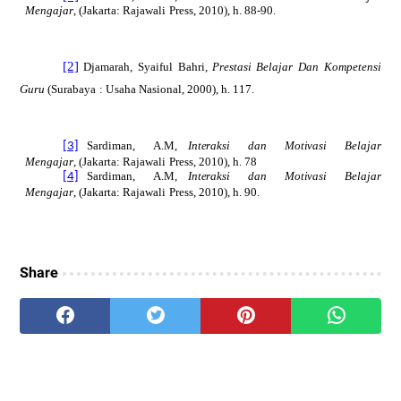
Mengaja
r
, (
Jakarta:
Raja
w
a
li
P
r
e
s
s, 2010), h. 88-90.
[2]
D
j
a
m
arah,
Sy
aiful
B
a
h
r
i
,
Prestasi
B
e
l
a
jar
Dan
Ko
m
peten
s
i
G
uru
(
Surab
a
y
a
:
U
saha
Na
s
i
o
nal, 2000), h. 117.
S
a
r
d
i
m
an,
A
.M,
Int
e
raksi
dan
Mot
i
vasi
Belajar
[3]
Mengaja
r
, (
Jakarta:
Raja
w
a
li
P
r
e
s
s, 2010), h. 78
S
a
r
d
i
m
an,
A
.M,
Int
e
raksi
dan
Mot
i
vasi
Belajar
[4]
Mengaja
r
, (
Jakarta:
Raja
w
a
li
P
r
e
s
s, 2010), h. 90.
Share