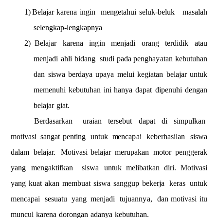
1)
Belajar
k
a
re
n
a
ingin
m
e
n
g
eta
h
ui
seluk-be
l
uk
m
a
s
a
lah
seleng
k
ap-lengkapnya
2)
Belajar
karena
in
g
in
m
e
nja
d
i
orang
terd
i
d
i
k
atau
m
en
jadi
a
h
li
bidang
stu
d
i
pada
p
e
ng
h
a
y
atan
keb
u
tuhan
d
a
n siswa
berda
y
a
u
p
a
y
a
m
e
l
u
i kegia
t
an
be
lajar
untuk
m
e
m
e
nuhi
k
e
b
u
t
u
h
a
n
ini
han
y
a
dapat
d
i
penu
h
i
de
ngan
b
e
l
a
jar
giat.
Ber
d
a
sarkan
u
r
a
i
an
tersebut
d
a
p
a
t
di
s
i
m
p
ul
k
a
n
m
o
tivasi
s
a
ng
a
t
penting
untuk
m
e
n
ca
p
ai
ke
b
e
rhasil
a
n
siswa
dalam
be
lajar.
Motivasi
bela
ja
r
m
e
r
upa
k
a
n
m
otor
p
e
n
ggerak
y
a
ng
m
en
gakt
i
fkan
sis
w
a
untuk
m
e
l
i
ba
t
k
an
diri. Motivasi
y
a
ng
kuat a
k
an
m
e
m
b
uat
sis
w
a
s
a
n
ggup
be
k
e
rja
k
e
r
a
s
untuk
m
e
nc
a
pai
ses
u
atu
y
a
ng
me
nja
d
i
t
u
j
u
an
n
y
a,
dan
m
o
tivasi
itu
m
u
nc
u
l
k
a
rena
dor
o
ng
a
n
a
d
an
y
a
kebutuhan.