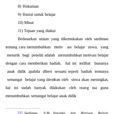
8)
Huk
u
m
a
n
9)
Hasrat
u
n
t
u
k
belajar
10)
M
i
n
a
t
11) Tujuan
y
a
ng
di
a
ku
i
Be
d
asarkan
uraian
y
a
ng
dik
e
m
uk
a
kan
ol
e
h sardi
m
an
te
n
t
ang
ca
r
a
m
e
n
u
m
b
uh
k
an
m
o
tiv
asi
belajar
sis
w
a
,
y
a
ng
m
en
a
rik
bagi
p
e
neliti
a
d
al
a
h
m
en
u
m
buhkan
m
o
tiv
a
s
i belaj
a
r
d
e
n
g
an
c
a
ra
m
e
m
b
eri
k
an
had
i
ah,
h
a
l ini
t
e
rli
h
at
bia
s
an
y
a
anak
di
d
ik
a
p
ab
il
a
di
b
e
r
i
sesu
a
tu
s
e
p
e
r
ti
ha
di
ah
ten
t
u
n
y
a
s
e
m
a
ngat
belaj
a
r
y
an
g di
e
m
b
a
n oleh
s
i
s
w
a
a
k
an
m
e
n
i
n
g
k
a
t,
h
a
l
i
n
i s
u
d
a
h
b
a
n
y
ak
dilaku
k
an
o
l
eh
ora
n
g
tua
guna
m
e
n
u
m
b
uh
k
an
s
e
m
a
ngat
bela
ja
r
a
n
ak
didik
[1]
S
a
r
d
i
m
an,
A
.M,
Int
e
raksi
dan
Mot
i
vasi
Belajar