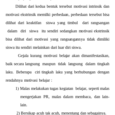
D
i
li
h
a
t
d
a
r
i k
e
d
u
a
b
e
n
t
u
k
t
e
r
s
e
b
u
t
moti
v
a
s
i
i
n
trin
s
i
k
d
a
n
m
o
t
i
v
a
si
ek
s
t
rin
s
ik
m
e
m
ilk
i
perbeda
a
n
,
perbedaan
t
e
r
sebut
bi
s
a
dilihat
d
a
ri
keakt
i
fan
sis
w
a
y
a
ng ti
m
b
ul
da
r
i rangsan
g
a
n
d
a
l
a
m
d
iri
s
i
swa
itu
s
e
n
d
i
ri
s
e
da
ngkan
m
o
tivasi ek
s
t
r
insik
bi
s
a
d
ili
h
at
d
a
ri
m
o
tiva
s
i
y
a
ng
rangs
a
ng
a
n
n
y
a
t
i
dak
d
i
m
i
liki
s
i
swa
itu sendiri
m
e
lain
k
a
n
da
r
i
luar
di
r
i
s
i
sw
a
.
G
e
jala
kurang
m
o
tiv
a
s
i
bela
ja
r
ak
a
n
d
i
m
a
ni
f
e
stas
i
kan,
b
a
ik
se
c
a
r
a
langsu
n
g
m
a
upun
ti
d
ak
l
a
ngsung
dalam
ting
k
ah
la
ku.
Be
b
era
p
a
ci
r
i
ting
k
ah
l
a
ku
y
a
ng
b
e
r
h
ubungan
d
e
n
gan
ren
d
a
hn
y
a
m
o
ti
v
asi
belajar
:
1)
M
a
l
a
s
m
e
l
a
kuk
a
n
t
ug
a
s
k
e
g
i
at
a
n
b
e
la
j
a
r
,
s
e
p
e
r
ti
m
al
a
s
m
e
n
g
e
rja
ka
n
PR,
m
a
las
dal
a
m
m
e
mbaca,
d
a
n
l
a
in-
la
i
n.
2) Bersi
k
a
p
acuh
ta
k
acuh,
m
en
e
n
tang
dan sebagainya.