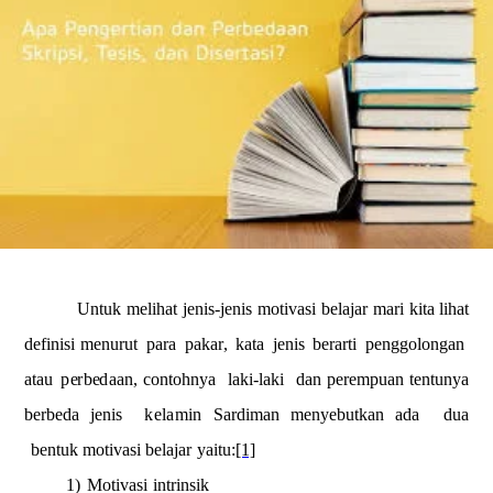
U
ntuk
m
e
l
i
h
a
t
j
e
nis-
j
e
n
is
m
o
tiva
s
i
b
e
lajar
ma
r
i
ki
t
a li
h
at
de
finisi
m
e
nurut
p
a
r
a
p
a
k
a
r
,
kat
a
j
e
n
i
s
b
e
rar
t
i
p
e
n
g
go
l
on
g
a
n
a
t
a
u
p
e
r
b
e
da
a
n,
contohn
y
a
laki-l
a
k
i
dan per
e
m
p
u
a
n te
n
t
un
y
a
be
rbe
d
a j
e
nis
kelamin
S
a
r
di
m
an
m
e
n
y
e
b
u
t
kan a
d
a
d
ua
b
e
ntuk
m
oti
v
asi
bela
ja
r
y
a
i
t
u
:
[1]
1)
M
o
t
i
v
a
si
in
t
r
i
n
sik