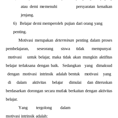
atau
de
mi
m
e
m
e
n
uhi
p
e
r
s
y
a
r
a
t
a
n
k
e
n
ai
k
a
n
j
e
nj
a
ng.
6)
Belajar
d
e
mi
m
e
m
p
eroleh
p
u
j
i
an
d
a
ri
orang
y
a
ng
penting.
M
ot
i
v
a
s
i
m
er
u
p
a
k
a
n
determi
n
an
pent
i
n
g
dal
a
m
proses
p
e
m
b
e
l
ajara
n
,
seseora
n
g
sis
w
a
tidak
m
e
m
p
u
n
y
a
i
m
otivasi
unt
u
k
bela
ja
r,
m
a
k
a t
i
d
a
k
akan
m
u
n
gk
i
n
akt
i
f
itas
belajar
terl
a
ksa
n
a
d
e
n
g
an
baik.
S
e
d
a
ng
k
a
n
y
a
ng
d
i
m
a
ksud
d
e
n
g
an
m
otivasi
i
n
t
rinsik
a
d
alah
bentuk
m
o
tivasi
y
a
ng
di
d
a
lam
a
k
t
i
v
i
t
a
s
b
e
l
a
j
a
r
di
m
ul
a
i
d
a
n
di
t
e
ruskan
berda
s
arkan
dor
o
ngan
s
ecara
m
utl
a
k
b
e
rka
it
a
n
den
g
an
a
ktivit
a
s
bel
a
j
a
r.
Y
a
n
g
tergolong
dal
a
m
m
o
tivasi
i
n
t
r
ins
i
k
adal
a
h
: