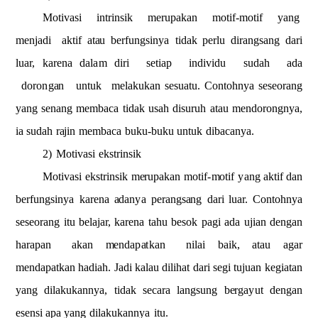
M
o
t
i
v
a
si
i
nt
rinsik
m
e
r
u
pa
k
a
n
m
ot
i
f
-
m
o
tif
y
a
ng
m
e
n
j
a
d
i
aktif
at
a
u
b
e
rfun
g
si
n
y
a
tidak
per
l
u
d
iran
g
sang
d
a
ri
l
u
a
r,
ka
r
e
n
a
d
a
l
a
m
diri
setiap
indi
v
idu
s
ud
a
h
a
d
a
d
oro
n
g
a
n
u
n
tuk
m
e
lak
u
kan
s
e
sua
t
u.
C
o
ntohn
y
a
se
s
e
orang
y
a
ng sen
a
n
g
m
e
m
b
aca
t
i
d
a
k
usah
disur
u
h
atau
m
e
ndoro
ng
n
y
a
,
ia su
da
h
r
a
jin
m
e
mbaca
buk
u
-
b
uku
untuk
di
b
ac
a
n
y
a.
2)
Mo
t
i
v
a
si
e
k
strinsik
Mo
t
i
v
a
si
ekstrinsik
m
e
r
u
p
a
k
a
n
m
o
t
i
f-
m
o
tif
y
a
ng aktif
dan
berfungs
i
n
y
a
ka
r
e
na
a
d
an
y
a
perangs
a
ng
dari lu
a
r.
Conto
h
n
y
a
s
e
seo
r
a
ng
itu b
e
laj
a
r,
kare
n
a
ta
hu
b
e
sok
p
a
gi
ada
ujian
d
e
n
gan
hara
p
a
n
a
k
an
m
e
n
d
a
p
a
t
kan
ni
l
a
i
ba
i
k,
atau
a
g
ar
m
e
n
d
a
p
atkan
hadiah.
J
a
d
i kalau
dilihat
d
a
ri
segi
t
u
juan
kegiatan
y
an
g
dil
a
k
u
k
a
n
n
y
a
,
ti
d
a
k secara
langs
u
ng
b
e
rga
y
ut
dengan
es
e
nsi
a
p
a
y
a
ng
dil
a
ku
k
a
n
n
y
a
itu.