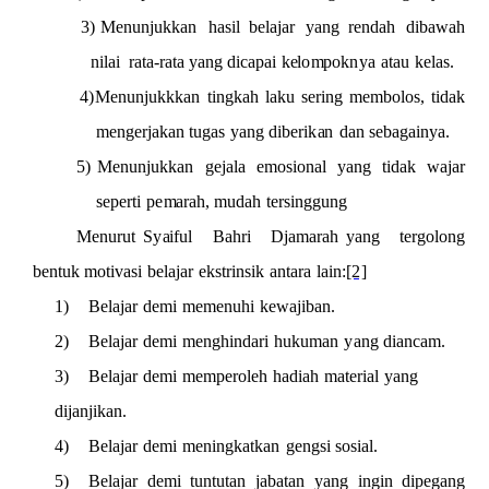
3)
Menunjuk
k
an
hasil
b
e
la
ja
r
y
a
ng
r
e
ndah
di
b
a
wah
n
i
lai
rata-r
a
ta
y
a
ng di
c
a
p
a
i
k
e
l
o
m
po
k
n
y
a
a
t
a
u
k
e
l
as.
4)
Menunjukk
k
an
t
i
n
g
k
a
h
laku
sering
m
e
m
b
olos,
t
i
dak
m
e
n
g
e
rja
k
a
n
tugas
y
a
ng
diber
i
k
a
n
d
a
n
s
e
b
a
ga
in
y
a
.
5)
Menunjuk
k
an
gej
a
la
e
m
os
i
o
n
a
l
y
a
ng
t
i
d
a
k
waj
a
r
s
e
p
e
r
ti
pe
m
a
rah,
m
u
dah
tersin
g
gung
Menurut S
y
a
iful
Bahri
D
j
a
m
a
r
ah
y
a
ng
tergolong
b
e
ntuk
m
ot
i
v
a
s
i
b
e
l
a
j
a
r
e
k
s
t
r
i
n
s
i
k
a
nt
a
r
a
l
ain:
[2]
1)
Belajar
d
e
mi
m
e
m
e
nu
h
i
kewa
j
i
b
a
n.
2)
Belajar
d
e
mi
m
e
nghin
d
ari
huk
u
m
a
n
y
a
ng
di
a
n
ca
m
.
3)
Belajar
d
e
mi
m
e
m
p
eroleh
h
a
diah
m
a
te
rial
y
a
ng
dijanji
k
an.
4)
Belajar
d
e
mi
m
e
ning
k
atkan
g
e
n
gsi
sos
i
al.
5)
Belajar
de
m
i
tunt
u
tan
ja
b
a
tan
y
a
ng
i
n
g
i
n
d
ipe
g
a
ng