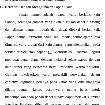
1)
Bercerita Dengan Menggunakan Papan Flanel
Papan flannel adalah “papan yang berlapis kain
flannel, sehingga gambar yang akan disajikan dapat dipasang
dan dilepas dengan mudah dan dapat dipakai berkali-kali.
Papan flannel termasuk salah satu media pembelajaran dua
dimensi, yang dibuat dari kain flannel yang ditempelkan pada
sebuah triplek atau papan”.
[1]
Menurut Ibu Rosmani, “guru
membuat papan flanel dengan melapisi seluas papan dengan
kain flanel yang berwarna netral, misalnya warna abu-abu.
Gambar tokoh-tokoh yang mewakili perwatakan dalam
ceritanya digunting polanya pada kertas yang dibelakangnya
dilapis dengan kertas goso yang paling halus untuk
menempelkan pada papan flanel supaya dapat melekat. Gambar
foto-foto itu dapat dibeli di pasaran atau dikreasi oleh guru,