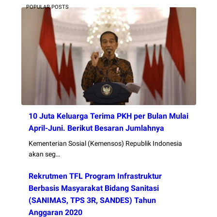
POPULAR POSTS
10 Juta Keluarga Terima PKH per Bulan Mulai
April-Juni. Berikut Besaran Jumlahnya
Kementerian Sosial (Kemensos) Republik Indonesia
akan seg…
Rekrutmen TFL Program Infrastruktur
Berbasis Masyarakat Bidang Sanitasi
(SANIMAS, TPS 3R, SANDES) Tahun
Anggaran 2020