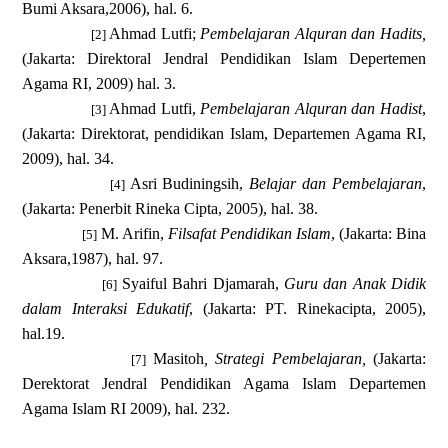
Bumi Aksara,2006), hal. 6.
Ahmad Lutfi;
Pembelajaran Alquran dan Hadits,
[2]
(Jakarta: Direktoral Jendral Pendidikan Islam Depertemen
Agama RI, 2009) hal. 3.
Ahmad Lutfi,
Pembelajaran Alquran dan Hadist
,
[3]
(Jakarta: Direktorat, pendidikan Islam, Departemen Agama RI,
2009), hal. 34.
Asri Budiningsih,
Belajar dan Pembelajaran
,
[4]
(Jakarta: Penerbit Rineka Cipta, 2005), hal. 38.
M. Arifin,
Filsafat Pendidikan Islam
, (Jakarta: Bina
[5]
Aksara,1987), hal. 97.
Syaiful Bahri Djamarah,
Guru dan Anak Didik
[6]
dalam Interaksi Edukatif
, (Jakarta: PT. Rinekacipta, 2005),
hal.19.
Masitoh
, Strategi Pembelajaran,
(Jakarta:
[7]
Derektorat Jendral Pendidikan Agama Islam Departemen
Agama Islam RI 2009), hal. 232.