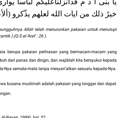
يا بنى ا د م قدأنزلناعليكم لباسا يوار
خيرً ذلك من ايات الله لعلهم يذّكرو ( :
ungguhnya Allah telah menurunkan pakaian untuk menutupi
antik ).(Q.S al-‘Araf : 26 ).
usia berupa pakaian perhiasan yang bermacam-macam yang
uh dari panas dan dingin, dan wajiblah kita bersyukur kepada
da-Nya semata-mata tanpa mesyari’atkan sesuatu kepada-Nya.
bahwa busana muslimah adalah pakaian yang longgar dan dapat
angan.
Al-Bayan, 1999), hal. 52.