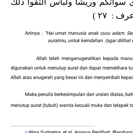
ى سواتكم وريشاً ولباس التّقوا ذلك
٢٧ )
ألأعرف
Artinya :
“Hai umat manusia anak cucu adam. Ses
auratmu, untuk keindahan
(agar dilihat c
Allah telah menganugerahkan kepada man
digunakan untuk menutup aurat dan dapat memelihara tub
Allah atas anugerah yang besar ini dan menyembah kepa
Maka penulis berkesimpulan dari uraian diatas, 
menutup aurat (tubuh) wanita kecuali muka dan telapak t
Nina Surtiretna, et al,
Anggun Berjilbab, (
Bandung: 
[1]