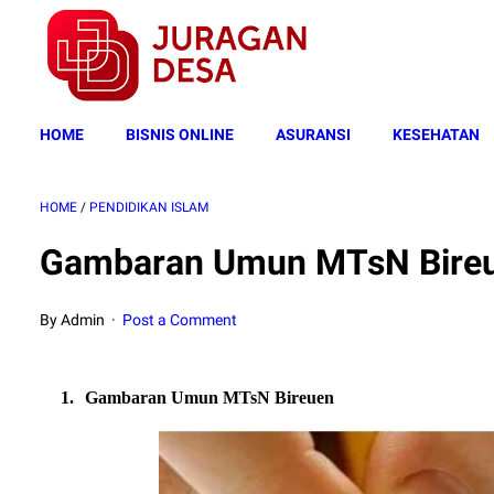
HOME
BISNIS ONLINE
ASURANSI
KESEHATAN
HOME
/
PENDIDIKAN ISLAM
Gambaran Umun MTsN Bire
By Admin
Post a Comment
1.
Gambaran Umun MTsN Bireuen