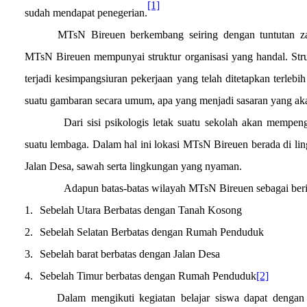
[1]
sudah mendapat penegerian
.
MTsN Bireuen
berkembang seiring dengan tuntutan 
MTsN Bireuen
mempunyai struktur organisasi yang handal. Stru
terjadi kesimpangsiuran pekerjaan yang telah ditetapkan terlebi
suatu gambaran secara umum, apa yang menjadi sasaran yang aka
Dari sisi psikologis letak suatu sekolah akan mempe
suatu lembaga. Dalam hal ini lokasi MTsN Bireuen berada di li
Jalan Desa, sawah serta lingkungan yang nyaman.
Adapun batas-batas wilayah MTsN Bireuen sebagai beri
1.
Sebelah Utara Berbatas dengan Tanah Kosong
2.
Sebelah Selatan Berbatas dengan Rumah Penduduk
3.
Sebelah barat berbatas dengan Jalan Desa
4.
Sebelah Timur berbatas dengan Rumah Penduduk
[2]
Dalam mengikuti kegiatan belajar siswa dapat denga