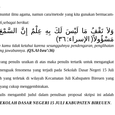
.
 menuntut ilmu agama, namun cara/metode yang kita gunakan bermacam-
6,
sebagai berikut:
وَلاَ تَقْفُ مَا لَيْسَ لَكَ بِهِ عِلْمٌ إِنَّ السَّمْعَ و
(
:
)
٣٦
الإسراء
مَسْؤُولاً
kamu tidak ketahui karena sesungguhnya pendengaran, penglihatan
gung jawabannya.
(QS.Al-Isra’:36)
ang penulis uraikan di atas maka penulis tertarik untuk mengangkat
a menguak fenomena yang terjadi pada Sekolah Dasar Negeri 15 Juli
h yang terletak di wilayah Kecamatan Juli Kabupaten Bireuen yang
an yang cukup menggembirakan.
ulis mengambil judul dalam penulisan proposal skripsi ini adalah
KOLAH DASAR NEGERI 15 JULI KABUPATEN BIREUEN
.