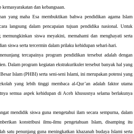
ab kemasyarakatan dan kebangsaan.
tuhan yang maha Esa membuktikan bahwa pendidikan agama Islam
ara langsung dalam pencapaian tujuan pendidika nasional. Untuk
ang memungkinkan siswa meyakini, memahami dan menghayati serta
 siswa serta tercermin dalam prilaku kehidupan sehari-hari.
menunjang tercapainya program pendidikan tersebut adalah dengan
ien. Dalam program kegiatan ekstrakurikuler tersebut banyak hal yang
Besar Islam (PHBI) serta seni-seni Islami, ini merupakan potensi yang
sekolah yang lebih tinggi membaca al-Qur’an adalah faktor utama
kutnya semua aspek kehidupan di Aceh khususnya selama berlakunya
 sangat mendidik siswa guna mengetahui ilam secara sempurna, dalam
emberikan konstribusi ilmu-ilmu pengetahuan Islam, disamping itu
alah satu penunjang guna meningkatkan khazanah budaya Islami serta