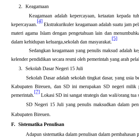
2.
Keagamaan
Keagamaan adalah kepercayaan, ketaatan kepada tu
[4]
kepercayaan.
Ekstrakurikuler keagamaan adalah suatu jam p
materi agama Islam dengan pengetahuan lain dan menumbuhkan 
[5]
dalam kehidupan keluarga,sekolah dan masyarakat.
Sedangkan keagamaan yang penulis maksud adalah kegia
kelender pendidikan secara resmi oleh pemerintah yang arah pela
3.
S
ekolah
D
asar
Negeri
15 Juli
Sekolah Dasar adalah sekolah tingkat dasar, yang usia be
Kabupaten Bireuen
, dan SD ini merupakan SD negeri milik 
[7]
pemerintah.
Lokasi SD ini sangat strategis dan wali/orang tua 
SD Negeri
15 Juli
yang penulis maksudkan dalam penu
Kabupaten Bireuen.
F.
Sistematika Penulisan
Adapun sistematika dalam penulisan dalam pembahasan pr