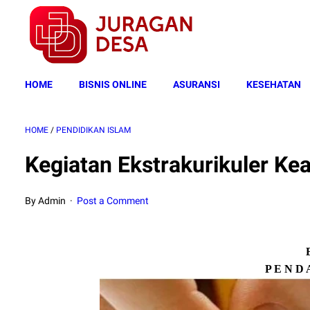
HOME
BISNIS ONLINE
ASURANSI
KESEHATAN
HOME
/
PENDIDIKAN ISLAM
Kegiatan Ekstrakurikuler K
By Admin
Post a Comment
P E N D 