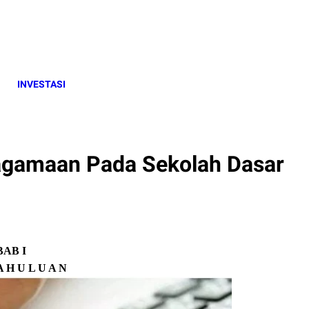
INVESTASI
eagamaan Pada Sekolah Dasar
BAB I
A H U L U A N