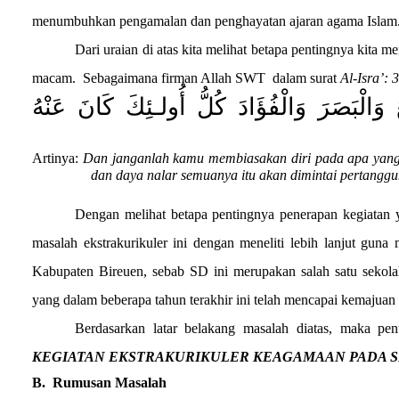
menumbuhkan pengamalan dan penghayatan ajaran agama Islam
Dari uraian di atas kita melihat betapa pentingnya kita
macam.
Sebagaimana firman Allah SWT
dalam surat
Al-Isra’: 3
َالْبَصَرَ وَالْفُؤَادَ كُلُّ أُولـئِكَ كَانَ عَنْهُ
Artinya:
Dan janganlah kamu membiasakan diri pada apa yang 
dan daya nalar semuanya itu akan dimintai pertang
Dengan melihat betapa pentingnya penerapan kegiatan y
masalah ekstrakurikuler ini dengan meneliti lebih lanjut gun
Kabupaten Bireuen, sebab SD ini merupakan salah satu sekola
yang dalam beberapa tahun terakhir ini telah mencapai kemaju
Berdasarkan latar belakang masalah diatas, maka pen
KEGIATAN EKSTRAKURIKULER KEAGAMAAN PADA SE
B.
Rumusan Masalah