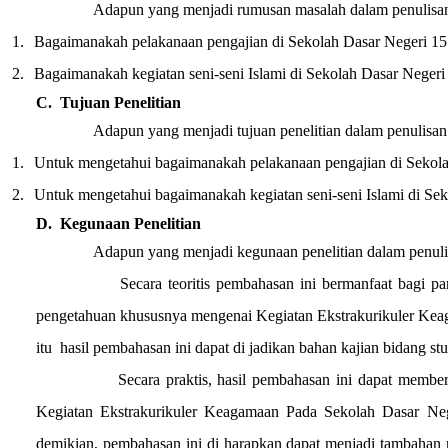
Adapun yang menjadi rumusan masalah dalam penulisan pr
1.
Bagaimanakah pelakanaan pengajian di
Sekolah Dasar Negeri 15
2.
Bagaimanakah kegiatan seni-seni Islami di
Sekolah Dasar Negeri
C.
Tujuan Penelitian
Adapun yang menjadi tujuan penelitian dalam penulisan p
1.
Untuk mengetahui bagaimanakah pelakanaan pengajian di
Sekola
2.
Untuk mengetahui bagaimanakah kegiatan seni-seni Islami di
Sek
D.
Kegunaan Penelitian
Adapun yang menjadi kegunaan penelitian dalam penulisa
Secara teoritis pembahasan ini bermanfaat bagi 
pengetahuan khususnya mengenai
Kegiatan Ekstrakurikuler Kea
itu
hasil pembahasan ini dapat di jadikan bahan kajian bidang st
Secara praktis, hasil pembahasan ini dapat membe
Kegiatan Ekstrakurikuler Keagamaan Pada Sekolah Dasar Ne
demikian, pembahasan ini di harapkan dapat menjadi tambahan 