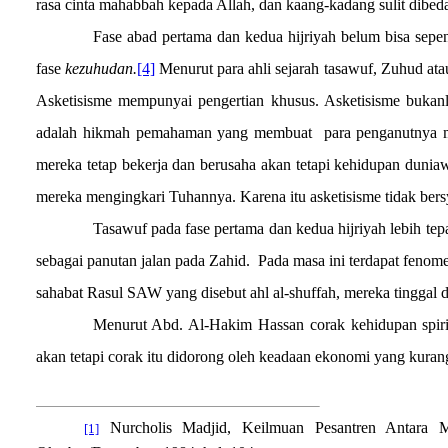
rasa cinta mahabbah kepada Allah, dan kaang-kadang sulit dibe
Fase abad pertama dan kedua hijriyah belum bisa sepenu
fase
kezuhudan.
[4]
Menurut para ahli sejarah tasawuf, Zuhud at
Asketisisme mempunyai pengertian khusus. Asketisisme bukanl
adalah hikmah pemahaman yang membuat
para penganutnya 
mereka tetap bekerja dan berusaha akan tetapi kehidupan dunia
mereka mengingkari Tuhannya. Karena itu asketisisme tidak ber
Tasawuf pada fase pertama dan kedua hijriyah lebih te
sebagai panutan jalan pada Zahid.
Pada masa ini terdapat feno
sahabat Rasul SAW yang disebut ahl al-shuffah, mereka tinggal
Menurut Abd. Al-Hakim Hassan corak kehidupan spirit
akan tetapi corak itu didorong oleh keadaan ekonomi yang kura
Nurcholis Madjid, Keilmuan Pesantren Antara Ma
[1]