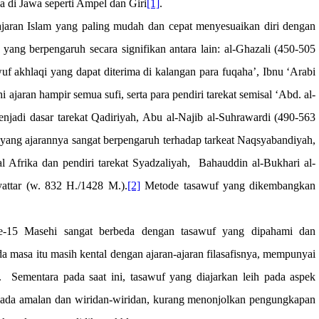
 di Jawa seperti Ampel dan Giri
[1]
.
jaran Islam yang paling mudah dan cepat menyesuaikan diri dengan
yang berpengaruh secara signifikan antara lain: al-Ghazali (450-505
f akhlaqi yang dapat diterima di kalangan para fuqaha’, Ibnu ‘Arabi
aran hampir semua sufi, serta para pendiri tarekat semisal ‘Abd. al-
njadi dasar tarekat Qadiriyah, Abu al-Najib al-Suhrawardi (490-563
ang ajarannya sangat berpengaruh terhadap tarkeat Naqsyabandiyah,
l Afrika dan pendiri tarekat Syadzaliyah,
Bahauddin al-Bukhari al-
attar (w. 832 H./1428 M.).
[2]
Metode tasawuf yang dikembangkan
e-15 Masehi sangat berbeda dengan tasawuf yang dipahami dan
a masa itu masih kental dengan ajaran-ajaran filasafisnya, mempunyai
.
Sementara pada saat ini, tasawuf yang diajarkan leih pada aspek
ada amalan dan wiridan-wiridan, kurang menonjolkan pengungkapan