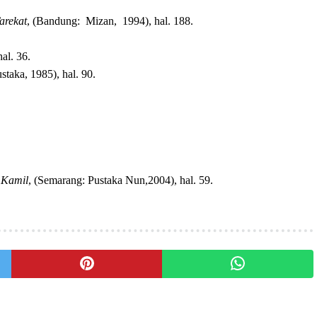
arekat
,
(
Bandung
:
Mizan,
1994
)
, hal. 188.
hal. 36.
staka, 1985), h
a
l.
90.
 Kamil
,
(
Semarang: Pustaka Nun,2004
), hal. 59
.