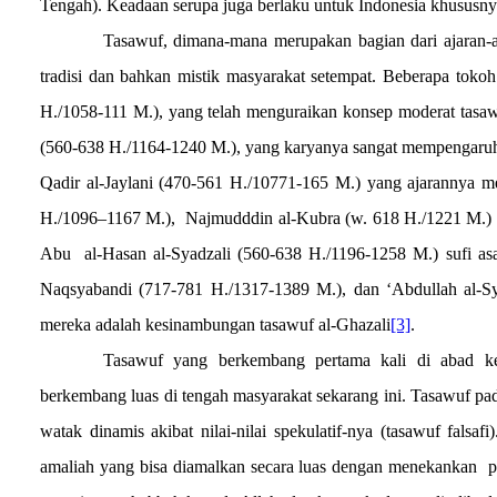
Tengah). Keadaan serupa juga berlaku untuk Indonesia khususnya
Tasawuf, dimana-mana merupakan bagian dari ajaran-a
tradisi dan bahkan mistik masyarakat setempat. Beberapa tokoh 
H./1058-111 M.), yang telah menguraikan konsep moderat tasawu
(560-638 H./1164-1240 M.), yang karyanya sangat mempengaruhi aj
Qadir al-Jaylani (470-561 H./10771-165 M.) yang ajarannya me
H./1096–1167 M.),
Najmudddin al-Kubra (w. 618 H./1221 M.) y
Abu
al-Hasan al-Syadzali (560-638 H./1196-1258 M.) sufi asa
Naqsyabandi (717-781 H./1317-1389 M.), dan ‘Abdullah al-Sy
mereka adalah kesinambungan tasawuf al-Ghazali
[3]
.
Tasawuf yang berkembang pertama kali di abad k
berkembang luas di tengah masyarakat sekarang ini. Tasawuf pad
watak dinamis akibat nilai-nilai spekulatif-nya (tasawuf falsafi)
amaliah yang bisa diamalkan secara luas dengan menekankan
p