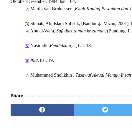
Oktober/Desember, 1984, hal. 104.
Martin van Bruinessen ,
Kitab Kuning Pesantren dan T
[2]
Shihab, Ali, Islam Sufistik,
(
Bandung
:
Mizan, 2001
)
, 
[3]
Abu al-Wafa,
Sufi dari zaman ke zaman
, (Bandung: Pu
[4]
Nasirudin,
Pendidikan
,...,
hal. 18.
[5]
Ibid
, hal. 19.
[6]
Muhammad Sholikhin ,
Tasawuf Aktual Menuju Insan
[7]
Share