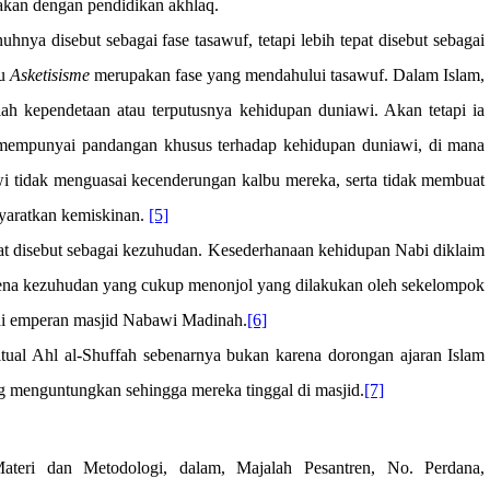
dakan dengan pendidikan akhlaq.
hnya disebut sebagai fase tasawuf, tetapi lebih tepat disebut sebagai
au
Asketisisme
merupakan fase yang mendahului tasawuf. Dalam Islam,
ah kependetaan atau terputusnya kehidupan duniawi. Akan tetapi ia
mempunyai pandangan khusus terhadap kehidupan duniawi, di mana
wi tidak menguasai kecenderungan kalbu mereka, serta tidak membuat
syaratkan kemiskinan.
[5]
pat disebut sebagai kezuhudan. Kesederhanaan kehidupan Nabi diklaim
mena kezuhudan yang cukup menonjol yang dilakukan oleh sekelompok
 di emperan masjid Nabawi Madinah.
[6]
ual Ahl al-Shuffah sebenarnya bukan karena dorongan ajaran Islam
ng menguntungkan sehingga mereka tinggal di masjid.
[7]
teri dan Metodologi, dalam, Majalah Pesantren, No. Perdana,