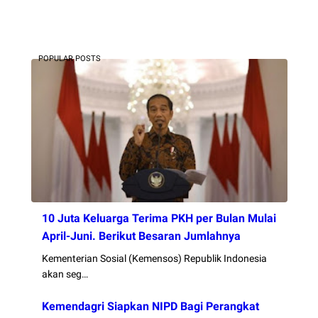
POPULAR POSTS
10 Juta Keluarga Terima PKH per Bulan Mulai
April-Juni. Berikut Besaran Jumlahnya
Kementerian Sosial (Kemensos) Republik Indonesia
akan seg…
Kemendagri Siapkan NIPD Bagi Perangkat