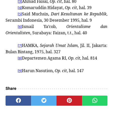
Ahmad Faisal,
Op. cit
, hal. 80
[3]
Komaruddin Hidayat,
Op. cit
, hal. 39
[4]
Said Muchsin,
Dari Kesultanan ke Republik
,
[5]
Serambi
Indonesia
, 30 Desember 1995, hal. 9
Ismail Ya’cob,
Orientalisme dan
[6]
Orientalisten
,
Surabaya
: Faizan, t.t., hal. 40
HAMKA,
Sejarah Umat Islam
, Jil. II,
Jakarta
:
[7]
Bulan Bintang, 1975, hal. 327
Departemen Agama RI,
Op. cit
, hal. 814
[8]
Harun Nasution,
Op. cit
, hal. 147
[9]
Share