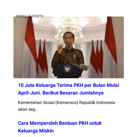
POPULAR POSTS
10 Juta Keluarga Terima PKH per Bulan Mulai
April-Juni. Berikut Besaran Jumlahnya
Kementerian Sosial (Kemensos) Republik Indonesia
akan seg…
Cara Memperoleh Bantuan PKH untuk
Keluarga Miskin