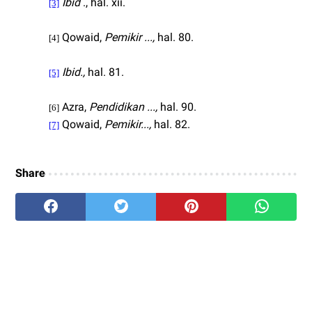
Ibid
., hal. xii.
[3]
Qowaid,
Pemikir ...,
hal. 80.
[4]
Ibid.,
hal. 81.
[5]
Azra,
Pendidikan ...,
hal. 90.
[6]
Qowaid,
Pemikir...,
hal. 82.
[7]
Share