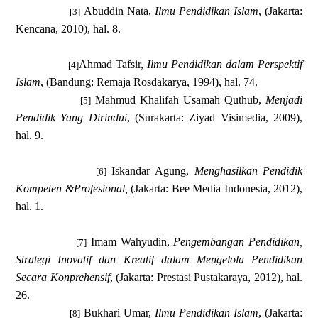
Abuddin Nata,
Ilmu Pendidikan Islam
, (Jakarta:
[3]
Kencana, 2010), h
al
. 8
.
Ahmad Tafsir,
Ilmu Pendidikan dalam Perspektif
[4]
Islam
,
(Bandung: Remaja
Rosdakarya,
1994)
,
hal
.
74
.
Mahmud Khalifah Usamah Quthub,
Menjadi
[5]
Pendidik Yang Dirindui
, (Surakarta: Ziyad Visimedia, 2009),
hal. 9.
Iskandar Agung,
Menghasilkan Pendidik
[6]
Kompeten &Profesional,
(Jakarta: Bee Media Indonesia, 2012),
hal. 1.
Imam Wahyudin,
Pengembangan Pendidikan,
[7]
Strategi Inovatif dan Kreatif dalam Mengelola Pendidikan
Secara Konprehensif
, (Jakarta: Prestasi Pustakaraya, 2012), hal.
26.
Bukhari Umar,
Ilmu Pendidikan Islam
, (Jakarta:
[8]