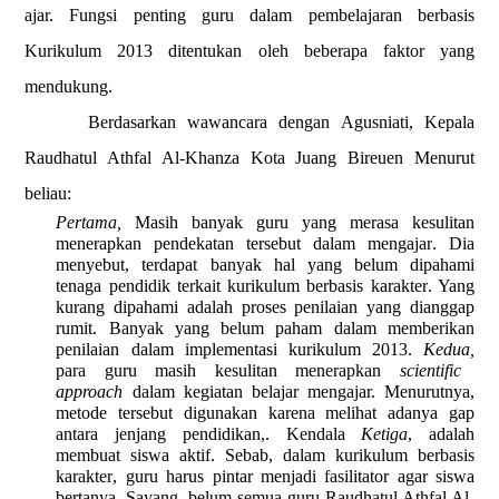
ajar. Fungsi penting guru dalam pembelajaran berbasis
Kurikulum 2013 ditentukan oleh beberapa faktor yang
mendukung.
Berdasarkan wawancara dengan Agusniati, Kepala
Raudhatul Athfal Al-Khanza Kota Juang Bireuen Menurut
beliau:
Pertama,
Masih banyak guru yang merasa kesulitan
menerapkan pendekatan tersebut dalam mengajar
.
Dia
menyebut, terdapat banyak hal yang belum dipahami
tenaga pendidik terkait kurikulum
berbasis karakter
.
Yang
kurang dipahami adalah proses penilaian yang dianggap
rumit. Banyak yang belum paham dalam memberikan
penilaian dalam implementasi kurikulum 2013
.
Kedua,
para guru masih kesulitan menerapkan
scientific
approach
dalam kegiatan belajar mengajar. Menurut
nya
,
metode tersebut digunakan karena melihat adanya gap
antara jenjang pendidikan,.
Kendala
Ketiga
, adalah
membuat siswa aktif. Sebab, dalam kurikulum
berbasis
karakter
, guru harus pintar menjadi fasilitator agar siswa
bertanya. Sayang, belum semua guru
Raudhatul Athfal Al-