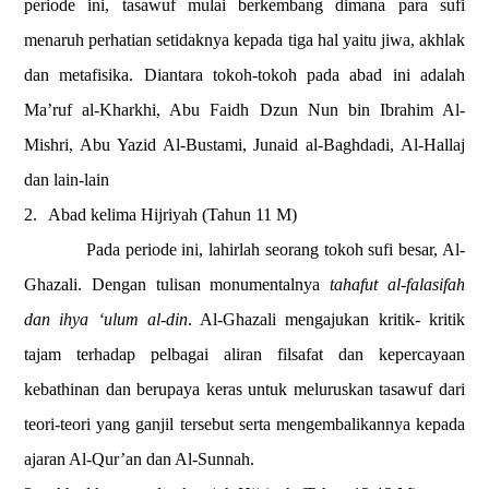
periode ini, tasawuf mulai berkembang dimana para sufi
menaruh perhatian setidaknya kepada tiga hal yaitu jiwa, akhlak
dan metafisika.
Diantara tokoh-tokoh pada abad ini adalah
Ma’ruf al-Kharkhi, Abu Faidh Dzun Nun bin Ibrahim Al-
Mishri, Abu Yazid Al-Bustami, Junaid al-Baghdadi, Al-Hallaj
dan lain-lain
2.
Abad kelima Hijriyah
(Tahun 11 M)
Pada periode ini, lahirlah seorang tokoh sufi besar, Al-
Ghazali. Dengan tulisan mo
n
umentalnya
tahafut al-falasifah
dan ihya ‘ulum al-din
. Al-Ghazali mengajukan kritik- kritik
tajam terhadap pelbagai aliran filsafat dan kepercayaan
kebathinan dan berupaya keras untuk meluruskan tasawuf dari
teori-teori yang ganjil tersebut serta mengembalikannya kepada
ajaran Al-Qur’an dan Al-Sunnah.