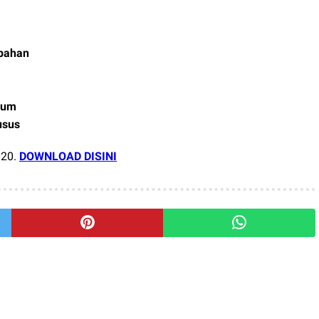
mbahan
mum
usus
020.
DOWNLOAD DISINI