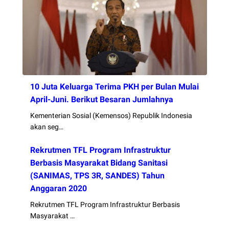
10 Juta Keluarga Terima PKH per Bulan Mulai
April-Juni. Berikut Besaran Jumlahnya
Kementerian Sosial (Kemensos) Republik Indonesia
akan seg…
Rekrutmen TFL Program Infrastruktur
Berbasis Masyarakat Bidang Sanitasi
(SANIMAS, TPS 3R, SANDES) Tahun
Anggaran 2020
Rekrutmen TFL Program Infrastruktur Berbasis
Masyarakat …