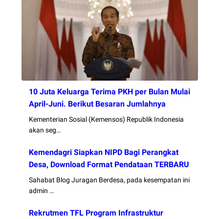
10 Juta Keluarga Terima PKH per Bulan Mulai
April-Juni. Berikut Besaran Jumlahnya
Kementerian Sosial (Kemensos) Republik Indonesia
akan seg…
Kemendagri Siapkan NIPD Bagi Perangkat
Desa, Download Format Pendataan TERBARU
Sahabat Blog Juragan Berdesa, pada kesempatan ini
admin …
Rekrutmen TFL Program Infrastruktur