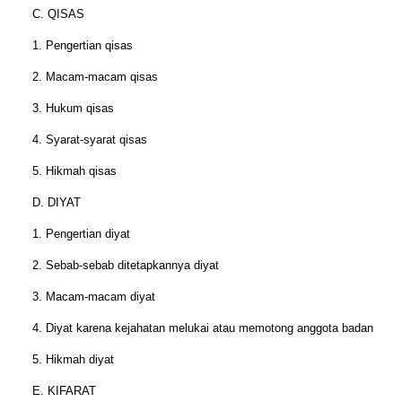
C. QISAS
1. Pengertian qisas
2. Macam-macam qisas
3. Hukum qisas
4. Syarat-syarat qisas
5. Hikmah qisas
D. DIYAT
1. Pengertian diyat
2. Sebab-sebab ditetapkannya diyat
3. Macam-macam diyat
4. Diyat karena kejahatan melukai atau memotong anggota badan
5. Hikmah diyat
E. KIFARAT